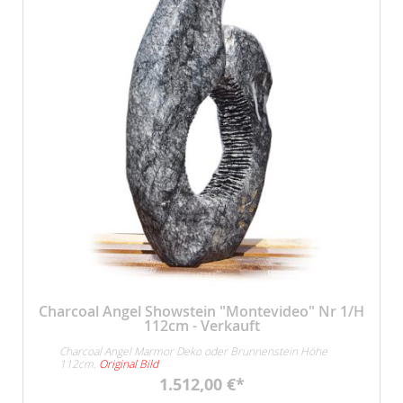
Charcoal Angel Showstein "Montevideo" Nr 1/H
112cm - Verkauft
Charcoal Angel Marmor Deko oder Brunnenstein Höhe
112cm.
Original Bild
1.512,00 €