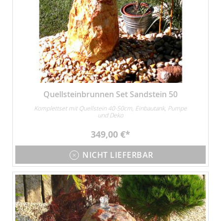
Quellsteinbrunnen Set Sandstein 50
Komplettset mit Quellstein 40-50cm, Einbautank, Pumpe
und Deko
349,00 €
NICHT LIEFERBAR