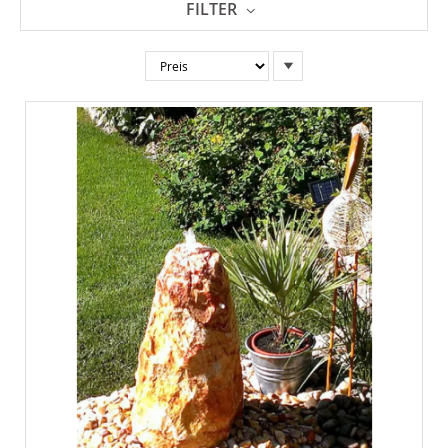
FILTER
In
absteigender
Reihenfolge