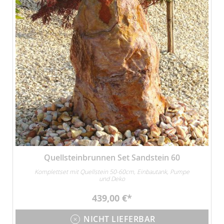
Quellsteinbrunnen Set Sandstein 60
Komplettset mit Quellstein 50-60cm, Einbautank, Pumpe
und Deko
439,00 €
NICHT LIEFERBAR