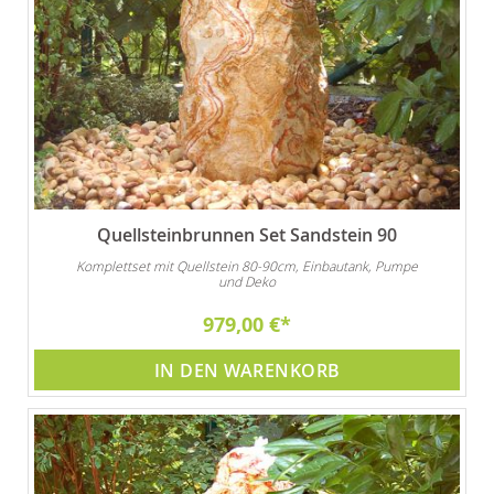
Quellsteinbrunnen Set Sandstein 90
Komplettset mit Quellstein 80-90cm, Einbautank, Pumpe
und Deko
979,00 €
IN DEN WARENKORB