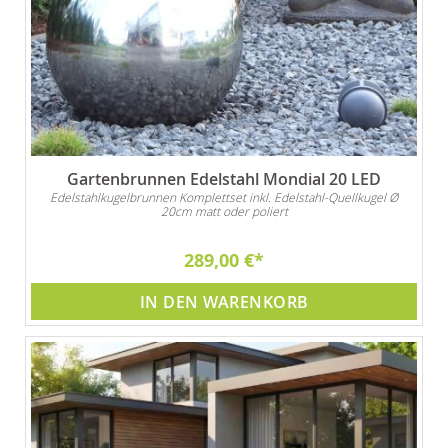
Gartenbrunnen Edelstahl Mondial 20 LED
Edelstahlkugelbrunnen Komplettset inkl. Edelstahl-Quellkugel Ø
20cm matt oder poliert
289,00 €
IN DEN WARENKORB