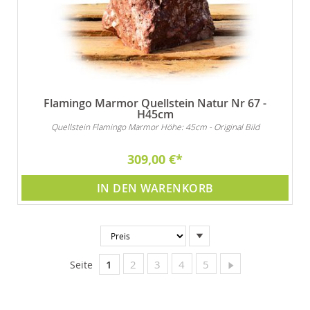
Flamingo Marmor Quellstein Natur Nr 67 -
H45cm
Quellstein Flamingo Marmor Höhe: 45cm - Original Bild
309,00 €
IN DEN WARENKORB
In
absteigender
Reihenfolge
Sie lesen gerade Seite
Seite
Seite
Seite
Seite
Seite
Weiter
1
2
3
4
5
Seite