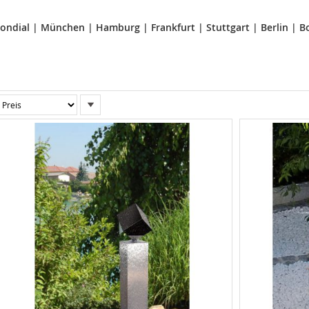
ondial
|
München
|
Hamburg
|
Frankfurt
|
Stuttgart
|
Berlin
|
B
In
absteigender
Reihenfolge