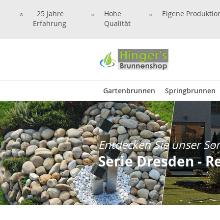
25 Jahre
Hohe
Eigene Produktio
Erfahrung
Qualität
Gartenbrunnen
Springbrunnen
Entdecken Sie unser So
Serie Dresden - R