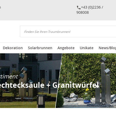
n
+43 (0)2236 /
908008
Suchen
Dekoration
Solarbrunnen
Angebote
Unikate
News/Blo
rtiment
echtecksäule + Granitwürfel