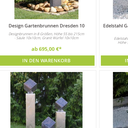
Design Gartenbrunnen Dresden 10
Edelstahl 
Designbrunnen in 8 Größen, Höhe 55 bis 215cm
- Säule 10x10cm, Granit Würfel 10x10cm
Edelstah
Höhe 5
ab
695,00 €
IN DEN WARENKORB
I