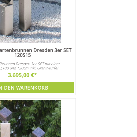
Gartenbrunnen Dresden 3er SET
120S15
lbrunnen Dresden 3er SET mit einer
,100 und 120cm inkl. Granitwürfel
15x15cm
3.695,00 €
N DEN WARENKORB