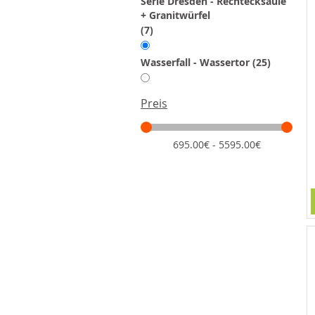
Serie Dresden - Rechtecksäule
+ Granitwürfel
Artikel
7
Artikel
Wasserfall - Wassertor
25
Preis
695.00€ - 5595.00€