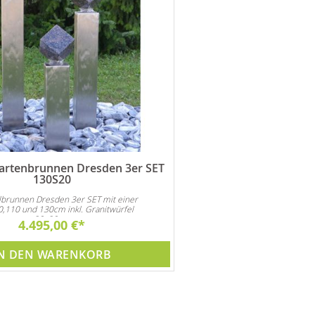
Gartenbrunnen Dresden 3er SET
130S20
lbrunnen Dresden 3er SET mit einer
,110 und 130cm inkl. Granitwürfel
20x20cm
4.495,00 €
N DEN WARENKORB