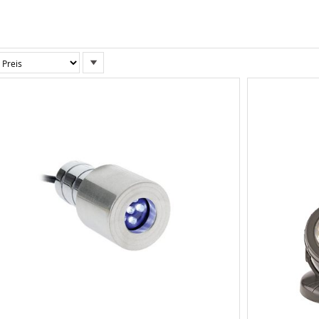
In
absteigender
Reihenfolge