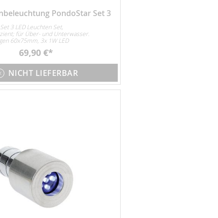
nbeleuchtung PondoStar Set 3
Set 3 LED Leuchten Set,
izient; für Über- und Unterwasser.
gen 60x75mm, 3x 1W LED
69,90 €
NICHT LIEFERBAR