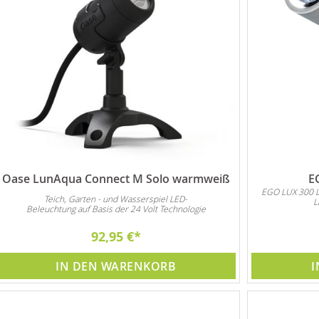
Oase LunAqua Connect M Solo warmweiß
E
EGO LUX 300 L
Teich, Garten - und Wasserspiel LED-
L
Beleuchtung auf Basis der 24 Volt Technologie
92,95 €
IN DEN WARENKORB
I