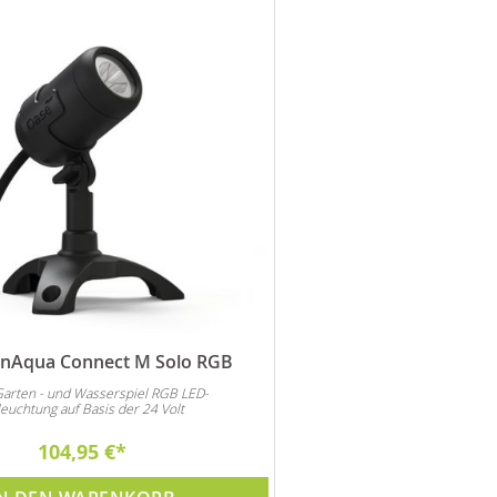
nAqua Connect M Solo RGB
Garten - und Wasserspiel RGB LED-
euchtung auf Basis der 24 Volt
104,95 €