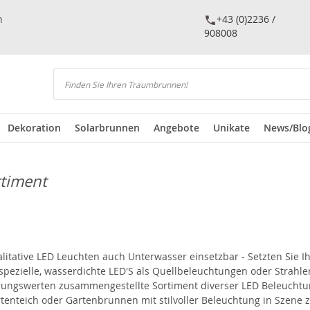
n
+43 (0)2236 /
908008
Suchen
Dekoration
Solarbrunnen
Angebote
Unikate
News/Blo
rtiment
itative LED Leuchten auch Unterwasser einsetzbar - Setzten Sie I
ie spezielle, wasserdichte LED'S als Quellbeleuchtungen oder Strah
hrungswerten zusammengestellte Sortiment diverser LED Beleucht
nteich oder Gartenbrunnen mit stilvoller Beleuchtung in Szene zu