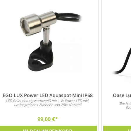
EGO LUX Power LED Aquaspot Mini IP68
Oase Lu
LED Beleuchtung warmweiß mit 1 W Power LED inkl.
Teich, 
umfangreiches Zubehör und 20W Netzteil
Bel
99,00 €