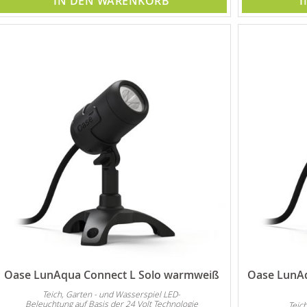
IN DEN WARENKORB
I
Oase LunAqua Connect L Solo warmweiß
Oase LunAq
Teich, Garten - und Wasserspiel LED-
Beleuchtung auf Basis der 24 Volt Technologie
Teic