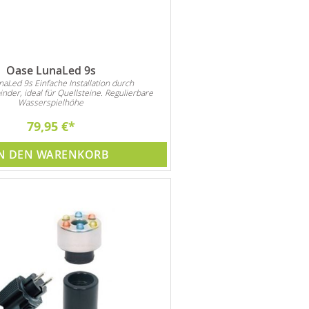
Oase LunaLed 9s
aLed 9s Einfache Installation durch
nder, ideal für Quellsteine. Regulierbare
Wasserspielhöhe
79,95 €
N DEN WARENKORB