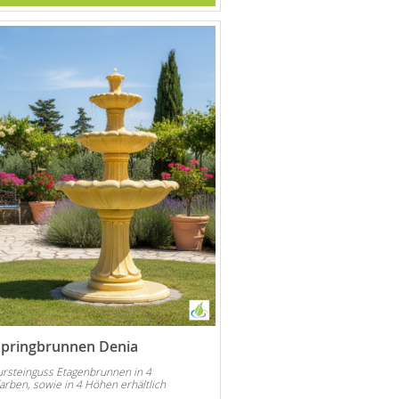
Springbrunnen Denia
ursteinguss Etagenbrunnen in 4
arben, sowie in 4 Höhen erhältlich