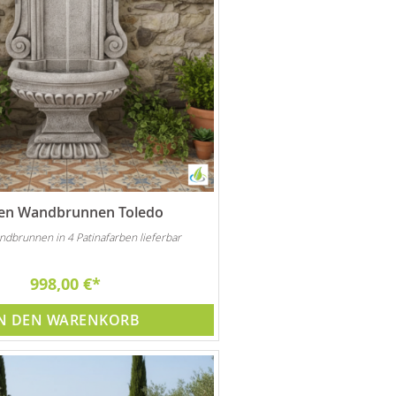
en Wandbrunnen Toledo
ndbrunnen in 4 Patinafarben lieferbar
998,00 €
N DEN WARENKORB