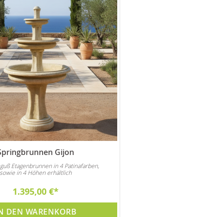
Springbrunnen Gijon
guß Etagenbrunnen in 4 Patinafarben,
sowie in 4 Höhen erhältlich
1.395,00 €
N DEN WARENKORB