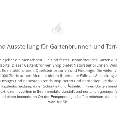
nd Ausstellung für Gartenbrunnen und Ter
t jeher die Menschheit. Sie sind fester Bestandteil der Gartenkul
gsorte. Dieser Gartenbrunnen Shop bietet Natursteinbrunnen, 
 Edelstahlbrunnen, Quellsteinbrunnen und Findlinge. Die vielen ve
000 Zierbrunnen-Modelle bieten Ihnen eine Fülle an Gestaltungsmö
 Designs und neuesten Trends inspirieren und entdecken Sie die Vie
 Kaufentscheidung, da er Schönheit und Ästhetik in Ihren Garten brin
lockt, eine Investition in Ihre Immobilie darstellt und nur einen gering
 und einen besonderen Ort der Entspannung schaffen möchten, dann is
Wahl für Sie.