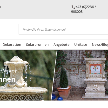
n
+43 (0)2236 /
908008
Suchen
Dekoration
Solarbrunnen
Angebote
Unikate
News/Blo
rtiment
unnen