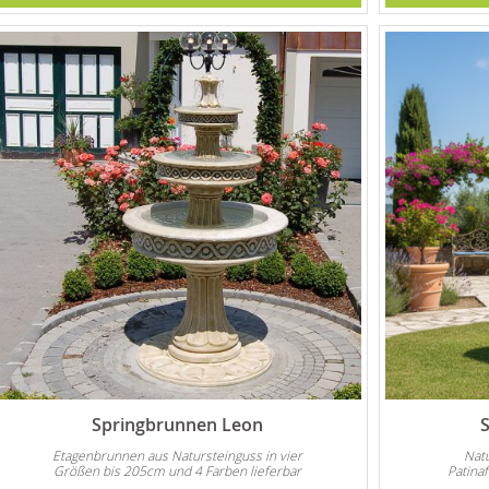
Springbrunnen Leon
Etagenbrunnen aus Natursteinguss in vier
Nat
Größen bis 205cm und 4 Farben lieferbar
Patinaf