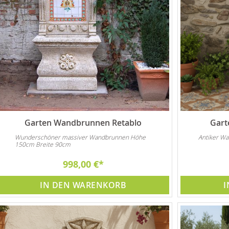
Garten Wandbrunnen Retablo
Gart
Wunderschöner massiver Wandbrunnen Höhe
Antiker Wa
150cm Breite 90cm
998,00 €
IN DEN WARENKORB
I