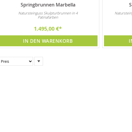
Springbrunnen Marbella
S
Natursteinguss Skulpturbrunnen in 4
Naturstein
Patinafarben
1.495,00 €
IN DEN WARENKORB
I
In
absteigender
Reihenfolge