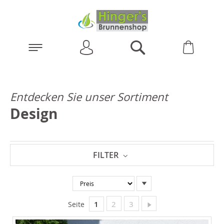
Anmelden
Warenk
Suchen
Entdecken Sie unser Sortiment
Design
FILTER
In
absteigender
Reihenfolge
Sie lesen gerade Seite
Seite
Seite
Seite
Weiter
1
2
3
Seite