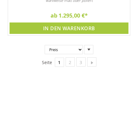
wahlweise matt oder poliert
ab
1.295,00 €
IN DEN WARENKORB
In
absteigender
Reihenfolge
Sie lesen gerade Seite
Seite
Seite
Seite
Weiter
1
2
3
Seite