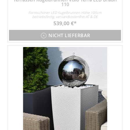
110
Formschöner LED Kugelbrunnen Höhe 105cm
betriebsfertig, versandkostenfrei AT & DE
539,00 €
NICHT LIEFERBAR