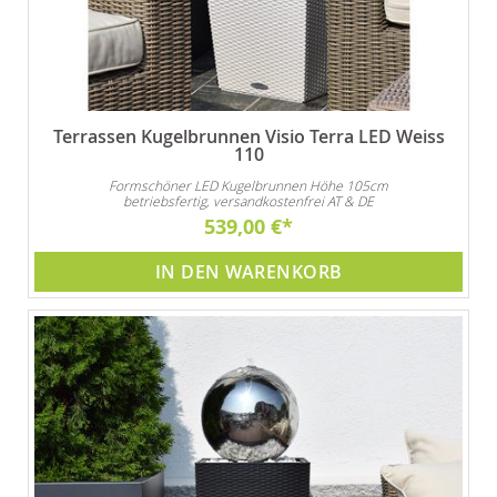
Terrassen Kugelbrunnen Visio Terra LED Weiss
110
Formschöner LED Kugelbrunnen Höhe 105cm
betriebsfertig, versandkostenfrei AT & DE
539,00 €
IN DEN WARENKORB