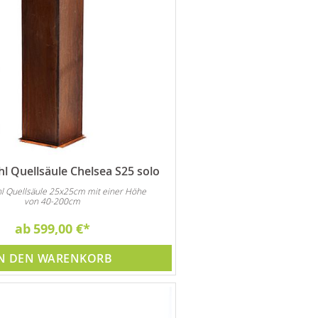
l Quellsäule Chelsea S25 solo
hl Quellsäule 25x25cm mit einer Höhe
von 40-200cm
ab
599,00 €
N DEN WARENKORB