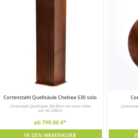
Cortenstahl Quellsäule Chelsea S30 solo
Cor
Cortenstahl Quellsäule 30x30cm mit einer Höhe
Cortensta
von 40-200cm
ab
799,00 €
IN DEN WARENKORB
I