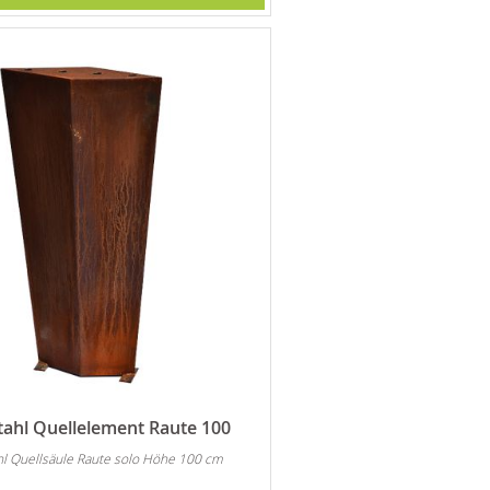
tahl Quellelement Raute 100
hl Quellsäule Raute solo Höhe 100 cm