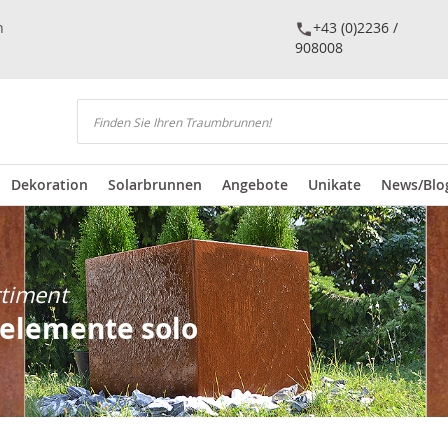
n
+43 (0)2236 /
908008
Suchen
Dekoration
Solarbrunnen
Angebote
Unikate
News/Blo
rtiment
lelemente solo