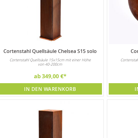
Cortenstahl Quellsäule Chelsea S15 solo
Cor
Cortenstahl Quellsäule 15x15cm mit einer Höhe
Cortensta
von 40-200cm
ab
349,00 €
IN DEN WARENKORB
I