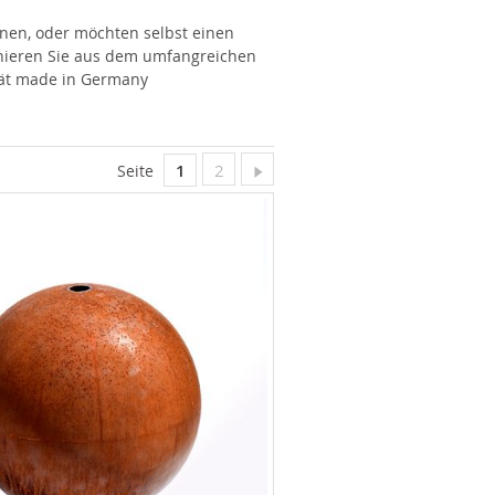
nen, oder möchten selbst einen
nieren Sie aus dem umfangreichen
ität made in Germany
Sie lesen gerade Seite
Seite
Seite
Weiter
1
2
Seite