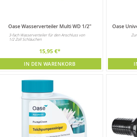
Oase Wasserverteiler Multi WD 1/2"
Oase Unive
3-fach Wasserverteiler für den Anschluss von
Zum
1/2 Zoll Schläuchen
15,95 €
IN DEN WARENKORB
I