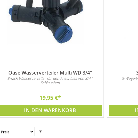
Oase Wasserverteiler Multi WD 3/4"
3-fach Wasserverteiler für den Anschluss von 3/4 "
3-Wege-Wa
Schlauchen
19,95 €
IN DEN WARENKORB
I
In
absteigender