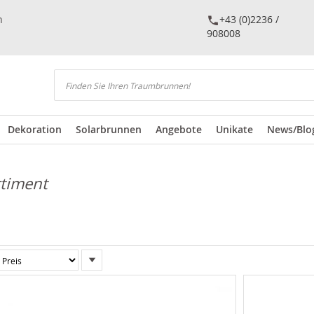
n
+43 (0)2236 /
908008
Suchen
Dekoration
Solarbrunnen
Angebote
Unikate
News/Blo
rtiment
In
absteigender
Reihenfolge