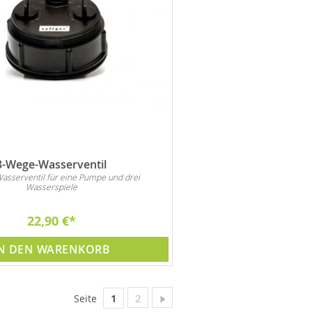
3-Wege-Wasserventil
sserventil für eine Pumpe und drei
Wasserspiele
22,90 €
N DEN WARENKORB
Sie lesen gerade Seite
Seite
Seite
Weiter
1
2
Seite