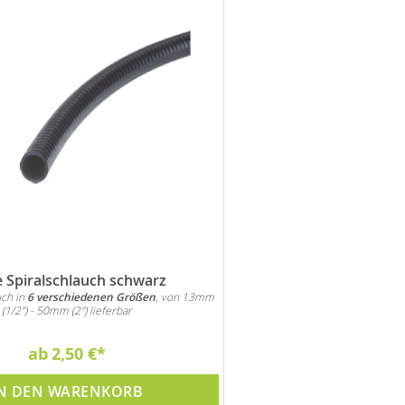
 Spiralschlauch schwarz
uch in
6 verschiedenen Größen
, von 13mm
(1/2") - 50mm (2") lieferbar
ab
2,50 €
N DEN WARENKORB