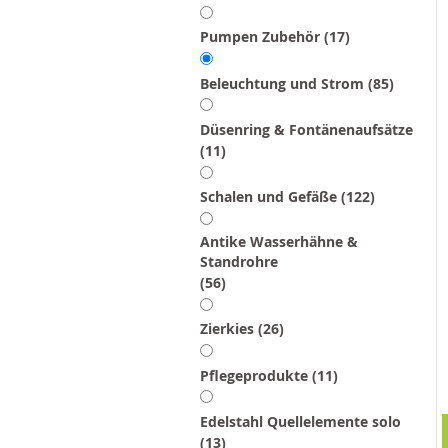
Artikel
Pumpen Zubehör
17
Artikel
Beleuchtung und Strom
85
Düsenring & Fontänenaufsätze
Artikel
11
Artikel
Schalen und Gefäße
122
Antike Wasserhähne &
Standrohre
Artikel
56
Artikel
Zierkies
26
Artikel
Pflegeprodukte
11
Edelstahl Quellelemente solo
Artikel
13