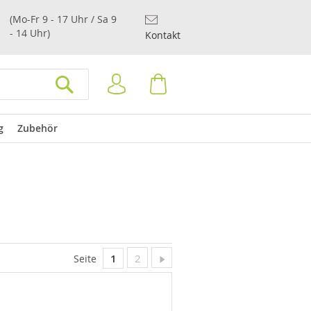
(Mo-Fr 9 - 17 Uhr / Sa 9
- 14 Uhr)
Kontakt
Anmelden
Warenkorb
SUCHEN
g
Zubehör
Sie lesen gerade Seite
Seite
Seite
Weiter
1
2
Seite