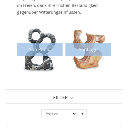
im Freien, dank ihrer hohen Beständigkeit
gegenüber Witterungseinflüssen.
M
Sao Paolo
Santiago
FILTER
In
absteigender
Reihenfolge