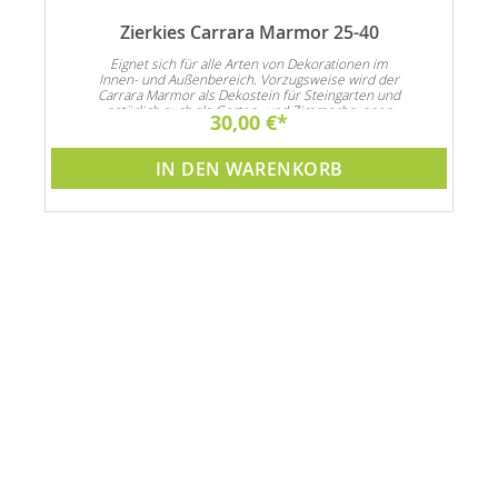
Zierkies Carrara Marmor 25-40
n
Eignet sich für alle Arten von Dekorationen im
Innen- und Außenbereich. Vorzugsweise wird der
Carrara Marmor als Dekostein für Steingarten und
natürlich auch als Garten- und Zimmerbrunnen
30,00 €
Dekoration verwendet
IN DEN WARENKORB