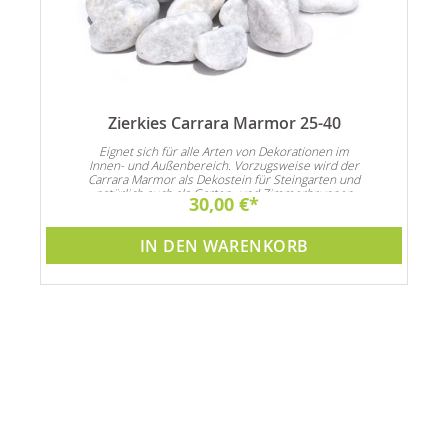
Zierkies Carrara Marmor 25-40
n
Eignet sich für alle Arten von Dekorationen im
Innen- und Außenbereich. Vorzugsweise wird der
Carrara Marmor als Dekostein für Steingarten und
natürlich auch als Garten- und Zimmerbrunnen
30,00 €
Dekoration verwendet
IN DEN WARENKORB