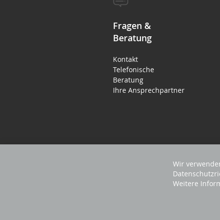
Fragen &
Beratung
Kontakt
Telefonische
Beratung
Ihre Ansprechpartner
Wir verwenden
Datenschutzri
Weitere Infor
2023 REVISAGE GMBH - ALLE RECHTE VORB
Sprache
Deutsch