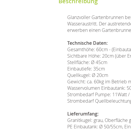
Beschreibung
Glanzvoller Gartenbrunnen bes
Wasseraustritt. Der austretend
erwerben einen Gartenbrunnen 
Technische Daten:
Gesamthöhe: 60cm - (Einbaut
Sichtbare Höhe: 20cm (über E
Stellfläche: Ø 45cm
Einbautiefe: 35cm
Quellkugel: Ø 20cm
Gewicht: ca. 60kg im Betrieb m
Wasservolumen Einbautank: 50
Strombedarf Pumpe: 11Watt /
Strombedarf Quellbeleuchtung
Lieferumfang:
Granitkugel: grau, Oberfläche 
PE Einbautank: Ø 50/55cm, Ein