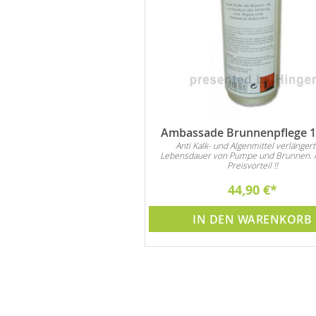
 Zierkies Nero Absolut
Ambassade Brunnenpflege 1 
Rundkies
Anti Kalk- und Algenmittel verlängert
Lebensdauer von Pumpe und Brunnen. 
 sich für alle Arten von
Preisvorteil !!
ationen im Innen- und
Außenbereich.
50,00 €
44,90 €
DEN WARENKORB
IN DEN WARENKORB