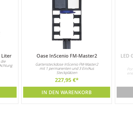
Liter
Oase InScenio FM-Master2
LED 
 die
Gartensteckdose InScenio FM-Master2
Achtung
mit 1 permanenten und 3 Ein/Aus
Pon
Steckplätzen
ene
Unt
227,95 €
3x 
IN DEN WARENKORB