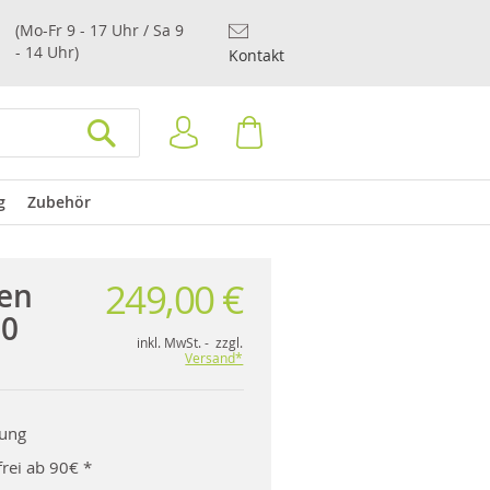
(Mo-Fr 9 - 17 Uhr / Sa 9
- 14 Uhr)
Kontakt
Anmelden
Warenkorb
SUCHEN
g
Zubehör
249,00 €
en
20
inkl. MwSt. - zzgl.
Versand*
rung
rei ab 90€ *