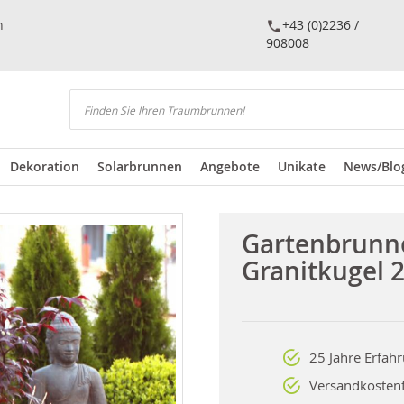
n
+43 (0)2236 /
908008
Suchen
Dekoration
Solarbrunnen
Angebote
Unikate
News/Blo
Gartenbrunn
Granitkugel 
25 Jahre Erfah
Versandkostenf