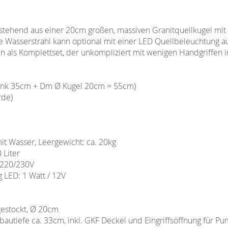
tehend aus einer 20cm großen, massiven Granitquellkugel mit
e Wasserstrahl kann optional mit einer LED Quellbeleuchtung a
als Komplettset, der unkompliziert mit wenigen Handgriffen ins
ank 35cm + Dm Ø Kugel 20cm = 55cm)
rde)
it Wasser, Leergewicht: ca. 20kg
 Liter
 220/230V
 LED: 1 Watt / 12V
gestockt, Ø 20cm
bautiefe ca. 33cm, inkl. GKF Deckel und Eingriffsöffnung für P