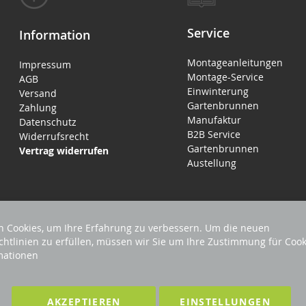
Service
Information
Montageanleitungen
Impressum
Montage-Service
AGB
Einwinterung
Versand
Gartenbrunnen
Zahlung
Manufaktur
Datenschutz
B2B Service
Widerrufsrecht
Gartenbrunnen
Vertrag widerrufen
Austellung
 Cookies, um Ihre Erfahrung zu verbessern. Um die neuen
chtlinien zu erfüllen, müssen wir Sie um Ihre Zustimmung für Cook
mationen
EHALTEN
Förderndes Mitglied Galabau Verband Ö
AKZEPTIEREN
EINSTELLUNGEN