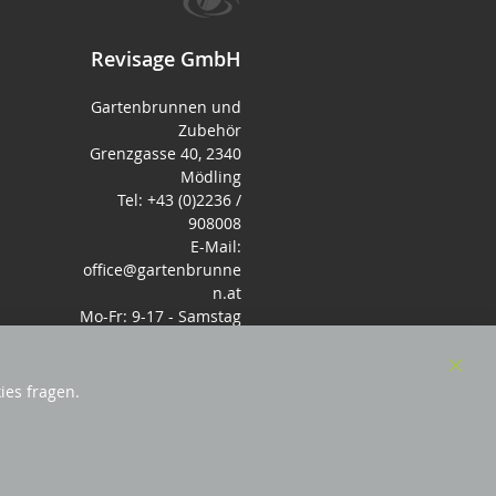
Revisage GmbH
Gartenbrunnen und
Zubehör
Grenzgasse 40, 2340
Mödling
Tel: +43 (0)2236 /
908008
E-Mail:
office@gartenbrunne
n.at
Mo-Fr: 9-17 - Samstag
9-14 Uhr
Clos
ies fragen.
Cook
Bar
sterreich
und Mitglied des Handeslverband
Österreich