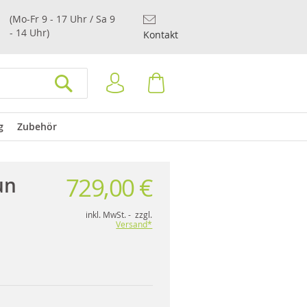
(Mo-Fr 9 - 17 Uhr / Sa 9
- 14 Uhr)
Kontakt
Anmelden
Warenkorb
SUCHEN
g
Zubehör
729,00 €
un
inkl. MwSt. - zzgl.
Versand*