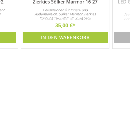
r2
Zierkies Sölker Marmor 16-27
LED 
er2
Dekorationen für Innen- und
s
Außenbereich. Sölker Marmor Zierkies
Pon
Körnung 16-27mm im 25kg Sack
ene
Unt
35,00 €
3x 
IN DEN WARENKORB