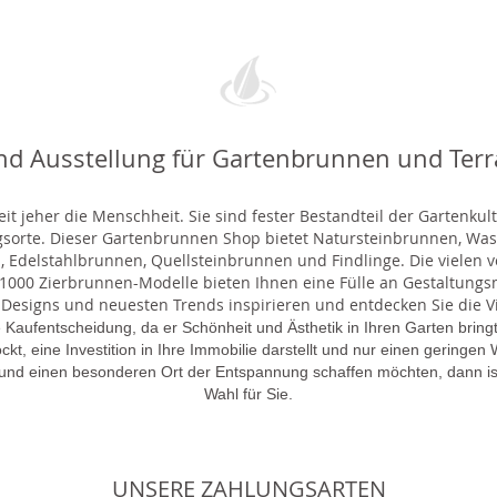
nd Ausstellung für Gartenbrunnen und Ter
t jeher die Menschheit. Sie sind fester Bestandteil der Gartenkul
gsorte. Dieser Gartenbrunnen Shop bietet Natursteinbrunnen, 
 Edelstahlbrunnen, Quellsteinbrunnen und Findlinge. Die vielen ve
000 Zierbrunnen-Modelle bieten Ihnen eine Fülle an Gestaltungsmö
 Designs und neuesten Trends inspirieren und entdecken Sie die Vie
 Kaufentscheidung, da er Schönheit und Ästhetik in Ihren Garten brin
lockt, eine Investition in Ihre Immobilie darstellt und nur einen gering
 und einen besonderen Ort der Entspannung schaffen möchten, dann is
Wahl für Sie.
UNSERE ZAHLUNGSARTEN