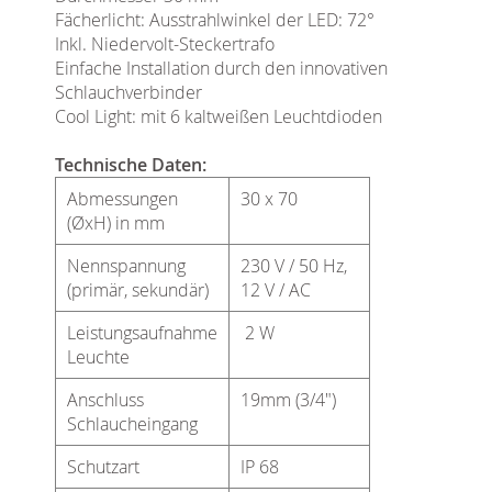
Fächerlicht: Ausstrahlwinkel der LED: 72°
Inkl. Niedervolt-Steckertrafo
Einfache Installation durch den innovativen
Schlauchverbinder
Cool Light: mit 6 kaltweißen Leuchtdioden
Technische Daten:
Abmessungen
30 x 70
(ØxH) in mm
Nennspannung
230 V / 50 Hz,
(primär, sekundär)
12 V / AC
Leistungsaufnahme
2 W
Leuchte
Anschluss
19mm (3/4")
Schlaucheingang
Schutzart
IP 68