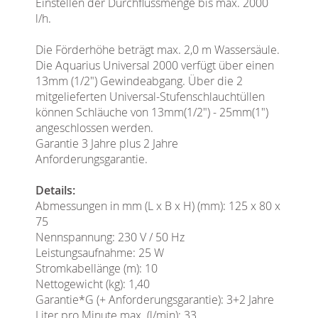
Einstellen der Durchflussmenge bis max. 2000
l/h.
Die Förderhöhe beträgt max. 2,0 m Wassersäule.
Die Aquarius Universal 2000 verfügt über einen
13mm (1/2") Gewindeabgang. Über die 2
mitgelieferten Universal-Stufenschlauchtüllen
können Schläuche von 13mm(1/2") - 25mm(1")
angeschlossen werden.
Garantie 3 Jahre plus 2 Jahre
Anforderungsgarantie.
Details:
Abmessungen in mm (L x B x H) (mm): 125 x 80 x
75
Nennspannung: 230 V / 50 Hz
Leistungsaufnahme: 25 W
Stromkabellänge (m): 10
Nettogewicht (kg): 1,40
Garantie*G (+ Anforderungsgarantie): 3+2 Jahre
Liter pro Minute max. (l/min): 33