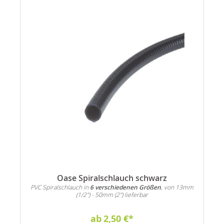
Oase Spiralschlauch schwarz
PVC Spiralschlauch in
6 verschiedenen Größen
, von 13mm
(1/2") - 50mm (2") lieferbar
ab
2,50 €