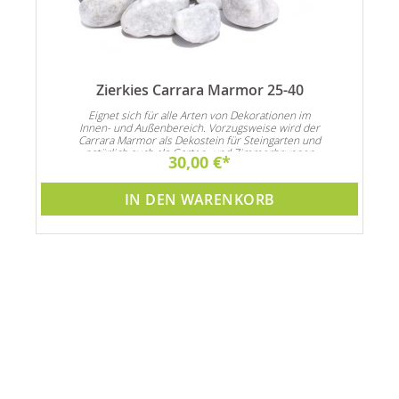
Zierkies Carrara Marmor 25-40
n
Eignet sich für alle Arten von Dekorationen im
Innen- und Außenbereich. Vorzugsweise wird der
Carrara Marmor als Dekostein für Steingarten und
natürlich auch als Garten- und Zimmerbrunnen
30,00 €
Dekoration verwendet
IN DEN WARENKORB