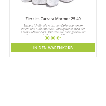
Zierkies Carrara Marmor 25-40
n
Eignet sich für alle Arten von Dekorationen im
Innen- und Außenbereich. Vorzugsweise wird der
Carrara Marmor als Dekostein für Steingarten und
natürlich auch als Garten- und Zimmerbrunnen
30,00 €
Dekoration verwendet
IN DEN WARENKORB