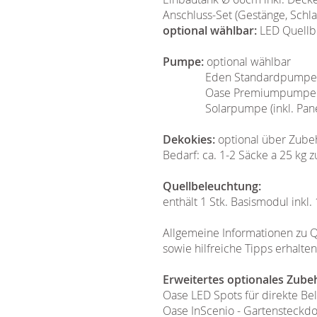
Anschluss-Set (Gestänge, Schla
optional wählbar:
LED Quellb
Pumpe:
optional wählbar
Eden Standardpumpe (2 J
Oase Premiumpumpe (3+2
Solarpumpe (inkl. Panel 
Dekokies:
optional über Zube
Bedarf: ca. 1-2 Säcke a 25 kg
Quellbeleuchtung:
enthält 1 Stk. Basismodul inkl.
Allgemeine Informationen zu Q
sowie hilfreiche Tipps erhalte
Erweitertes optionales Zube
Oase LED Spots für direkte B
Oase InScenio - Gartensteckd