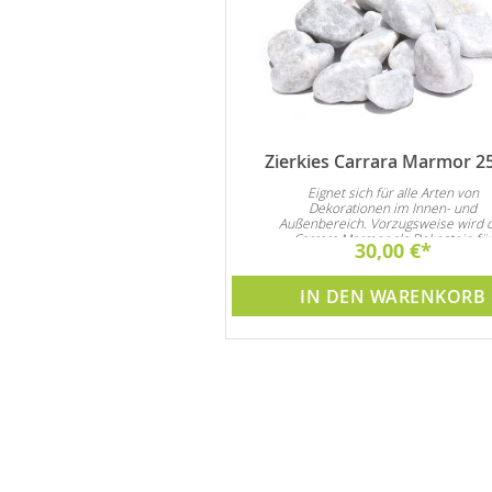
Brunnenpflege 1 Liter
Zierkies Carrara Marmor 2
nd Algenmittel verlängert die
Eignet sich für alle Arten von
n Pumpe und Brunnen. Achtung
Dekorationen im Innen- und
Preisvorteil !!
Außenbereich. Vorzugsweise wird 
Carrara Marmor als Dekostein fü
44,90 €
30,00 €
Steingarten und natürlich auch al
Garten- und Zimmerbrunnen Dekora
verwendet
DEN WARENKORB
IN DEN WARENKORB