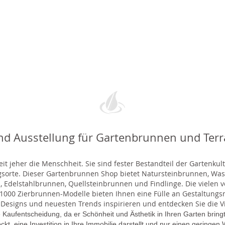
nd Ausstellung für Gartenbrunnen und Ter
t jeher die Menschheit. Sie sind fester Bestandteil der Gartenkul
gsorte. Dieser Gartenbrunnen Shop bietet Natursteinbrunnen, 
 Edelstahlbrunnen, Quellsteinbrunnen und Findlinge. Die vielen ve
000 Zierbrunnen-Modelle bieten Ihnen eine Fülle an Gestaltungsmö
 Designs und neuesten Trends inspirieren und entdecken Sie die Vie
 Kaufentscheidung, da er Schönheit und Ästhetik in Ihren Garten brin
lockt, eine Investition in Ihre Immobilie darstellt und nur einen gering