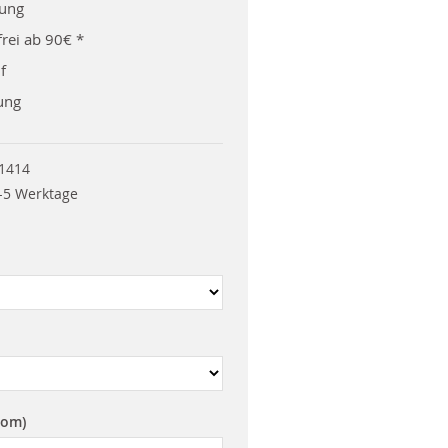
rung
rei ab 90€ *
f
ung
1414
-5 Werktage
rom)