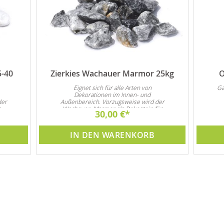
5-40
Zierkies Wachauer Marmor 25kg
O
Eignet sich für alle Arten von
Ga
Dekorationen im Innen- und
der
Außenbereich. Vorzugsweise wird der
r
Wachauer Marmor als Dekostein für
30,00 €
s
Steingarten und natürlich auch als
tion
Garten- und Zimmerbrunnen Dekoration
verwendet
IN DEN WARENKORB