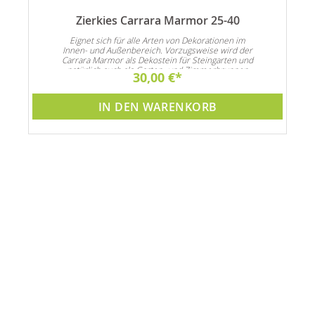
Zierkies Carrara Marmor 25-40
n
Eignet sich für alle Arten von Dekorationen im
Innen- und Außenbereich. Vorzugsweise wird der
Carrara Marmor als Dekostein für Steingarten und
natürlich auch als Garten- und Zimmerbrunnen
30,00 €
Dekoration verwendet
IN DEN WARENKORB