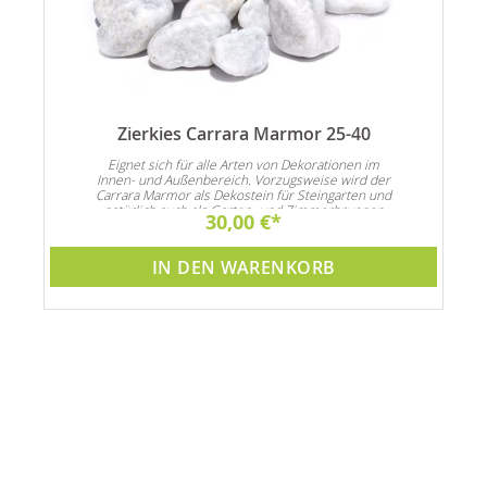
Zierkies Carrara Marmor 25-40
n
Eignet sich für alle Arten von Dekorationen im
Innen- und Außenbereich. Vorzugsweise wird der
Carrara Marmor als Dekostein für Steingarten und
natürlich auch als Garten- und Zimmerbrunnen
30,00 €
Dekoration verwendet
IN DEN WARENKORB