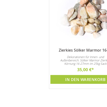
Brunnenpflege 1 Liter
Zierkies Sölker Marmor 16
nd Algenmittel verlängert die
Dekorationen für Innen- und
n Pumpe und Brunnen. Achtung
Außenbereich. Sölker Marmor Zierk
Preisvorteil !!
Körnung 16-27mm im 25kg Sack
44,90 €
35,00 €
DEN WARENKORB
IN DEN WARENKORB