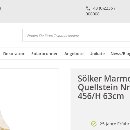
n
+43 (0)2236 /
908008
Suchen
Dekoration
Solarbrunnen
Angebote
Unikate
News/Blo
Sölker Marm
Quellstein Nr
456/H 63cm
25 Jahre Erfah