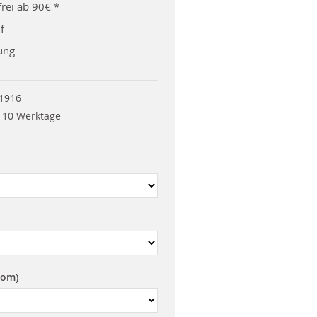
rei ab 90€ *
f
ung
1916
-10 Werktage
rom)