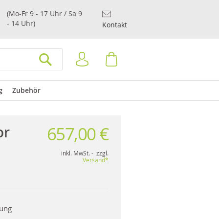
(Mo-Fr 9 - 17 Uhr / Sa 9
- 14 Uhr)
Kontakt
Anmelden
Warenkorb
SUCHEN
g
Zubehör
657,00 €
or
inkl. MwSt. - zzgl.
Versand*
rung