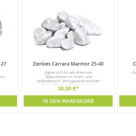
-27
Zierkies Carrara Marmor 25-40
O
Eignet sich für alle Arten von
Ga
ies
Dekorationen im Innen- und
Außenbereich. Vorzugsweise wird der
Carrara Marmor als Dekostein für
30,00 €
Steingarten und natürlich auch als
Garten- und Zimmerbrunnen Dekoration
verwendet
IN DEN WARENKORB