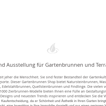
nd Ausstellung für Gartenbrunnen und Ter
t jeher die Menschheit. Sie sind fester Bestandteil der Gartenkul
gsorte. Dieser Gartenbrunnen Shop bietet Natursteinbrunnen, 
 Edelstahlbrunnen, Quellsteinbrunnen und Findlinge. Die vielen ve
000 Zierbrunnen-Modelle bieten Ihnen eine Fülle an Gestaltungsmö
 Designs und neuesten Trends inspirieren und entdecken Sie die Vie
 Kaufentscheidung, da er Schönheit und Ästhetik in Ihren Garten brin
lockt, eine Investition in Ihre Immobilie darstellt und nur einen gering