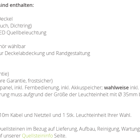
ind enthalten:
Deckel
uch, Dichtring)
D Quellbeleuchtung
hör wählbar
 zur Deckelabdeckung und Randgestaltung
tie)
 Garantie, frostsicher)
panel, inkl. Fernbedienung, inkl. Akkuspeicher;
wahlweise
inkl
hrung muss aufgrund der Größe der Leuchteinheit mit Ø 35m
 10m Kabel und Netzteil und 1 Stk. Leuchteinheit Ihrer Wahl.
uellsteinen im Bezug auf Lieferung, Aufbau, Reinigung, Wartun
uf unserer
Quellsteininfo
Seite.