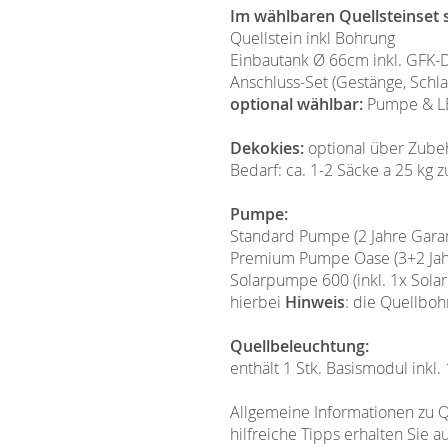
Im wählbaren Quellsteinset s
Quellstein inkl Bohrung
Einbautank Ø 66cm inkl. GFK-
Anschluss-Set (Gestänge, Schla
optional wählbar:
Pumpe & LE
Dekokies:
optional über Zube
Bedarf: ca. 1-2 Säcke a 25 kg
Pumpe:
Standard Pumpe (2 Jahre Garan
Premium Pumpe Oase (3+2 Jahre
Solarpumpe 600 (inkl. 1x Solar
hierbei
Hinweis
: die Quellbo
Quellbeleuchtung:
enthält 1 Stk. Basismodul inkl.
Allgemeine Informationen zu Q
hilfreiche Tipps erhalten Sie a