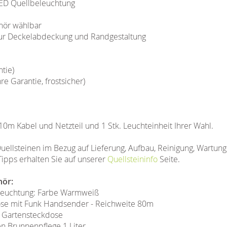
D Quellbeleuchtung
hör wählbar
 zur Deckelabdeckung und Randgestaltung
tie)
 Garantie, frostsicher)
 10m Kabel und Netzteil und 1 Stk. Leuchteinheit Ihrer Wahl.
uellsteinen im Bezug auf Lieferung, Aufbau, Reinigung, Wartun
Tipps erhalten Sie auf unserer
Quellsteininfo
Seite.
hör:
eleuchtung: Farbe Warmweiß
ose mit Funk Handsender - Reichweite 80m
 Gartensteckdose
n Brunnenpflege 1 Liter