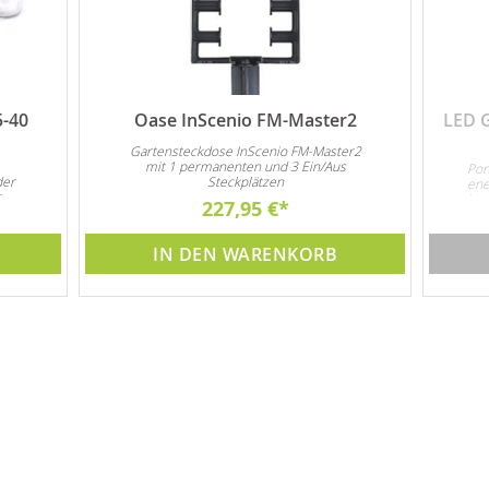
5-40
Oase InScenio FM-Master2
LED 
Gartensteckdose InScenio FM-Master2
mit 1 permanenten und 3 Ein/Aus
Pon
der
Steckplätzen
ene
r
Unt
227,95 €
s
3x 
tion
IN DEN WARENKORB