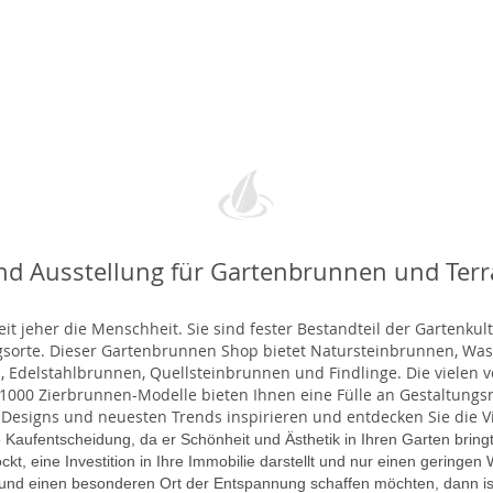
nd Ausstellung für Gartenbrunnen und Ter
t jeher die Menschheit. Sie sind fester Bestandteil der Gartenkul
gsorte. Dieser Gartenbrunnen Shop bietet Natursteinbrunnen, 
 Edelstahlbrunnen, Quellsteinbrunnen und Findlinge. Die vielen ve
000 Zierbrunnen-Modelle bieten Ihnen eine Fülle an Gestaltungsmö
 Designs und neuesten Trends inspirieren und entdecken Sie die Vie
 Kaufentscheidung, da er Schönheit und Ästhetik in Ihren Garten brin
lockt, eine Investition in Ihre Immobilie darstellt und nur einen gering
 und einen besonderen Ort der Entspannung schaffen möchten, dann is