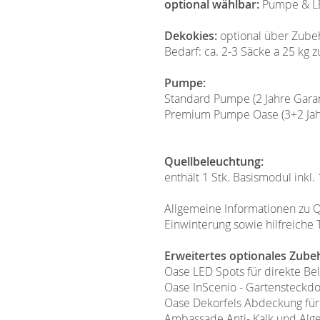
optional wählbar:
Pumpe & LE
Dekokies:
optional über Zube
Bedarf: ca. 2-3 Säcke a 25 kg
Pumpe:
Standard Pumpe (2 Jahre Garan
Premium Pumpe Oase (3+2 Jahre
Quellbeleuchtung:
enthält 1 Stk. Basismodul inkl.
Allgemeine Informationen zu Q
Einwinterung sowie hilfreiche 
Erweitertes optionales Zube
Oase LED Spots für direkte B
Oase InScenio - Gartensteckd
Oase Dekorfels Abdeckung für
Ambassade Anti- Kalk und Alge