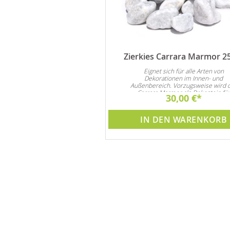
Brunnenpflege 1 Liter
Zierkies Carrara Marmor 2
nd Algenmittel verlängert die
Eignet sich für alle Arten von
n Pumpe und Brunnen. Achtung
Dekorationen im Innen- und
Preisvorteil !!
Außenbereich. Vorzugsweise wird 
Carrara Marmor als Dekostein fü
44,90 €
30,00 €
Steingarten und natürlich auch al
Garten- und Zimmerbrunnen Dekora
verwendet
DEN WARENKORB
IN DEN WARENKORB