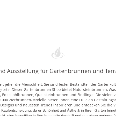
nd Ausstellung für Gartenbrunnen und Ter
t jeher die Menschheit. Sie sind fester Bestandteil der Gartenkul
gsorte. Dieser Gartenbrunnen Shop bietet Natursteinbrunnen, 
 Edelstahlbrunnen, Quellsteinbrunnen und Findlinge. Die vielen ve
000 Zierbrunnen-Modelle bieten Ihnen eine Fülle an Gestaltungsmö
 Designs und neuesten Trends inspirieren und entdecken Sie die Vie
 Kaufentscheidung, da er Schönheit und Ästhetik in Ihren Garten brin
lockt, eine Investition in Ihre Immobilie darstellt und nur einen gering