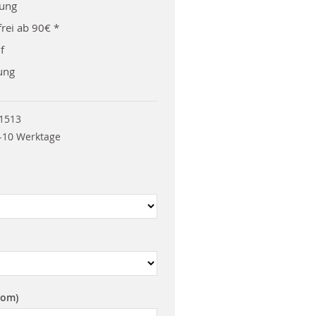
rung
rei ab 90€ *
f
ung
1513
-10 Werktage
rom)