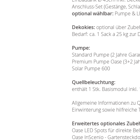
Anschluss-Set (Gestänge, Schla
optional wählbar:
Pumpe & LE
Dekokies:
optional über Zube
Bedarf: ca. 1 Sack a 25 kg zu
Pumpe:
Standard Pumpe (2 Jahre Garan
Premium Pumpe Oase (3+2 Jahre
Solar Pumpe 600
Quellbeleuchtung:
enthält 1 Stk. Basismodul inkl.
Allgemeine Informationen zu Q
Einwinterung sowie hilfreiche 
Erweitertes optionales Zube
Oase LED Spots für direkte B
Oase InScenio - Gartensteckd