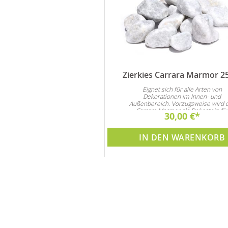
Brunnenpflege 1 Liter
Zierkies Carrara Marmor 2
nd Algenmittel verlängert die
Eignet sich für alle Arten von
n Pumpe und Brunnen. Achtung
Dekorationen im Innen- und
Preisvorteil !!
Außenbereich. Vorzugsweise wird 
Carrara Marmor als Dekostein fü
44,90 €
30,00 €
Steingarten und natürlich auch al
Garten- und Zimmerbrunnen Dekora
verwendet
DEN WARENKORB
IN DEN WARENKORB