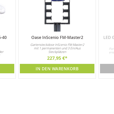
5-40
Oase InScenio FM-Master2
LED 
Gartensteckdose InScenio FM-Master2
mit 1 permanenten und 3 Ein/Aus
Pon
der
Steckplätzen
ene
r
Unt
227,95 €
s
3x 
tion
IN DEN WARENKORB