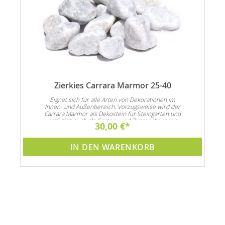
Zierkies Carrara Marmor 25-40
n
Eignet sich für alle Arten von Dekorationen im
Innen- und Außenbereich. Vorzugsweise wird der
Carrara Marmor als Dekostein für Steingarten und
natürlich auch als Garten- und Zimmerbrunnen
30,00 €
Dekoration verwendet
IN DEN WARENKORB