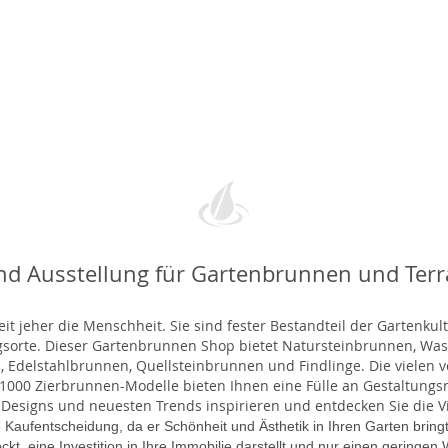
nd Ausstellung für Gartenbrunnen und Ter
t jeher die Menschheit. Sie sind fester Bestandteil der Gartenkul
gsorte. Dieser Gartenbrunnen Shop bietet Natursteinbrunnen, 
 Edelstahlbrunnen, Quellsteinbrunnen und Findlinge. Die vielen ve
000 Zierbrunnen-Modelle bieten Ihnen eine Fülle an Gestaltungsmö
 Designs und neuesten Trends inspirieren und entdecken Sie die Vie
 Kaufentscheidung, da er Schönheit und Ästhetik in Ihren Garten brin
lockt, eine Investition in Ihre Immobilie darstellt und nur einen gering