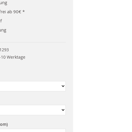
rung
rei ab 90€ *
f
ung
1293
-10 Werktage
rom)