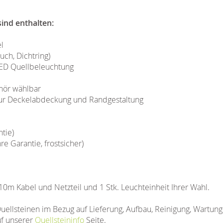
ind enthalten:
l
uch, Dichtring)
D Quellbeleuchtung
hör wählbar
 zur Deckelabdeckung und Randgestaltung
tie)
 Garantie, frostsicher)
 10m Kabel und Netzteil und 1 Stk. Leuchteinheit Ihrer Wahl.
uellsteinen im Bezug auf Lieferung, Aufbau, Reinigung, Wartun
uf unserer
Quellsteininfo
Seite.