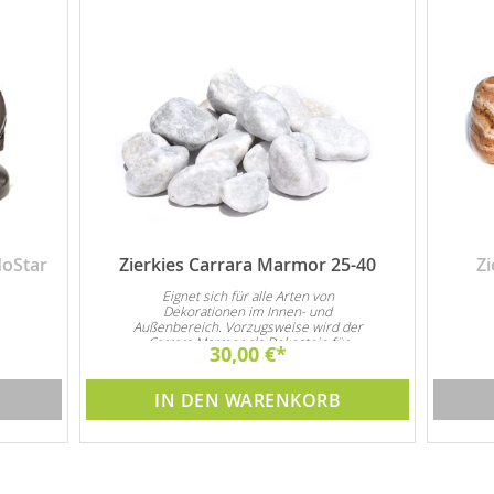
oStar
Zierkies Carrara Marmor 25-40
Z
Eignet sich für alle Arten von
Dekorationen im Innen- und
Außenbereich. Vorzugsweise wird der
Carrara Marmor als Dekostein für
mm,
30,00 €
Steingarten und natürlich auch als
Garten- und Zimmerbrunnen Dekoration
verwendet
IN DEN WARENKORB