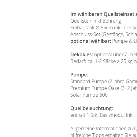
Im wählbaren Quellsteinset s
Quellstein inkl Bohrung
Einbautank Ø 55cm inkl. Decke
Anschluss-Set (Gestänge, Schla
optional wählbar:
Pumpe & LE
Dekokies:
optional über Zube
Bedarf: ca. 1-2 Säcke a 25 kg
Pumpe:
Standard Pumpe (2 Jahre Garan
Premium Pumpe Oase (3+2 Jahre
Solar Pumpe 600
Quellbeleuchtung:
enthält 1 Stk. Basismodul inkl.
Allgemeine Informationen zu Q
hilfreiche Tipps erhalten Sie a