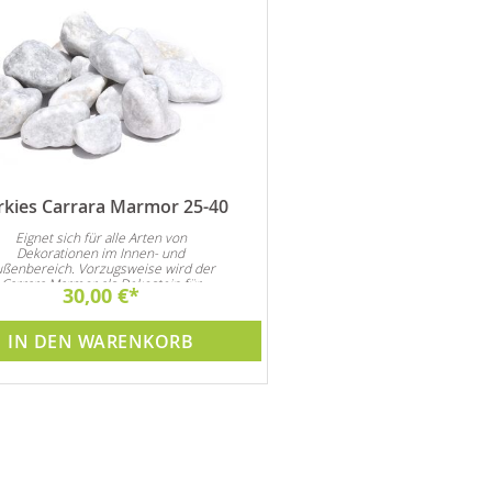
rkies Carrara Marmor 25-40
Ambassade Brunnenpfl
Anti Kalk- und Algenmittel v
Eignet sich für alle Arten von
Lebensdauer von Pumpe und B
Dekorationen im Innen- und
Preisvorteil !!
ßenbereich. Vorzugsweise wird der
Carrara Marmor als Dekostein für
30,00 €
44,90 €
Steingarten und natürlich auch als
ten- und Zimmerbrunnen Dekoration
verwendet
IN DEN WARENKORB
IN DEN WARE