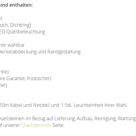
ind enthalten:
l
uch, Dichtring)
D Quellbeleuchtung
hör wählbar
r Deckelabdeckung und Randgestaltung
tie)
 Garantie, frostsicher)
nel)
 10m Kabel und Netzteil und 1 Stk. Leuchteinheit Ihrer Wahl.
uellsteinen im Bezug auf Lieferung, Aufbau, Reinigung, Wartun
uf unserer
Quellsteininfo
Seite.