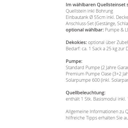
Im wählbaren Quellsteinset s
Quellstein inkl Bohrung
Einbautank Ø 55cm inkl. Decke
Anschluss-Set (Gestänge, Schla
optional wählbar:
Pumpe & LE
Dekokies:
optional über Zube
Bedarf: ca. 1 Sack a 25 kg zu
Pumpe:
Standard Pumpe (2 Jahre Garan
Premium Pumpe Oase (3+2 Jahre
Solarpumpe 600 (inkl. Solarpa
Quellbeleuchtung:
enthält 1 Stk. Basismodul inkl.
Allgemeine Informationen zu Q
hilfreiche Tipps erhalten Sie a