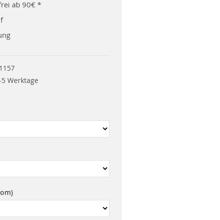
rei ab 90€ *
f
ung
1157
-5 Werktage
rom)