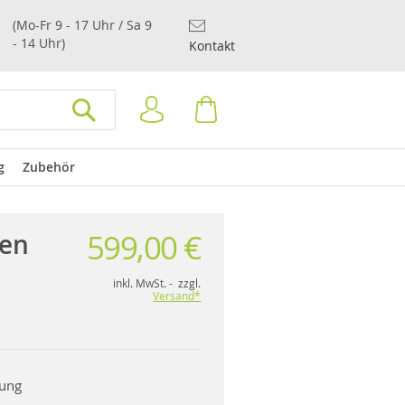
(Mo-Fr 9 - 17 Uhr / Sa 9
- 14 Uhr)
Kontakt
Anmelden
Warenkorb
SUCHEN
g
Zubehör
599,00 €
een
inkl. MwSt. - zzgl.
Versand*
rung