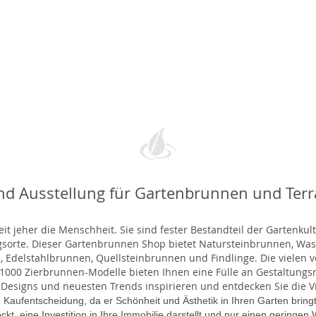
nd Ausstellung für Gartenbrunnen und Ter
t jeher die Menschheit. Sie sind fester Bestandteil der Gartenkul
gsorte. Dieser Gartenbrunnen Shop bietet Natursteinbrunnen, 
 Edelstahlbrunnen, Quellsteinbrunnen und Findlinge. Die vielen ve
000 Zierbrunnen-Modelle bieten Ihnen eine Fülle an Gestaltungsmö
 Designs und neuesten Trends inspirieren und entdecken Sie die Vie
 Kaufentscheidung, da er Schönheit und Ästhetik in Ihren Garten brin
lockt, eine Investition in Ihre Immobilie darstellt und nur einen gering