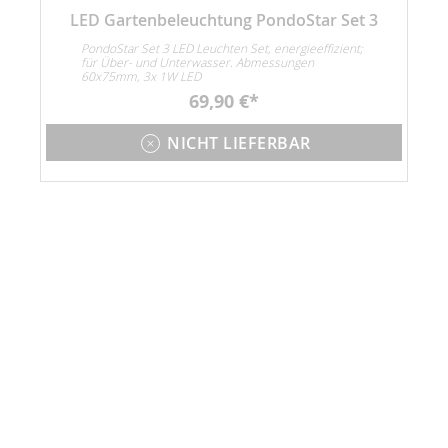
LED Gartenbeleuchtung PondoStar Set 3
PondoStar Set 3 LED Leuchten Set, energieeffizient;
für Über- und Unterwasser. Abmessungen
60x75mm, 3x 1W LED
69,90 €
NICHT LIEFERBAR