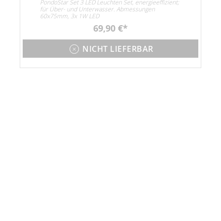
PondoStar Set 3 LED Leuchten Set, energieeffizient;
für Über- und Unterwasser. Abmessungen
60x75mm, 3x 1W LED
69,90 €
NICHT LIEFERBAR