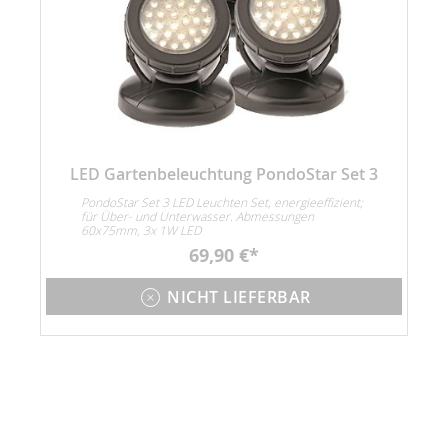
LED Gartenbeleuchtung PondoStar Set 3
PondoStar Set 3 LED Leuchten Set, energieeffizient;
für Über- und Unterwasser. Abmessungen
60x75mm, 3x 1W LED
69,90 €
NICHT LIEFERBAR