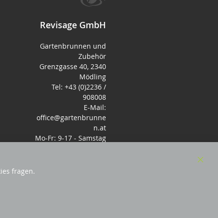
Revisage GmbH
Gartenbrunnen und
Zubehör
Grenzgasse 40, 2340
Mödling
Tel: +43 (0)2236 /
908008
E-Mail:
office@gartenbrunne
n.at
Mo-Fr: 9-17 - Samstag
9-14 Uhr
Clos
ies fragen.
Cook
Bar
sterreich
und Mitglied des Handeslverband
Österreich