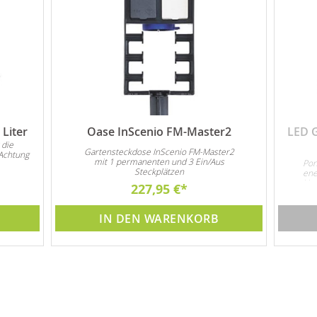
Liter
Oase InScenio FM-Master2
LED 
 die
Gartensteckdose InScenio FM-Master2
Achtung
mit 1 permanenten und 3 Ein/Aus
Pon
Steckplätzen
ene
Unt
227,95 €
3x 
IN DEN WARENKORB