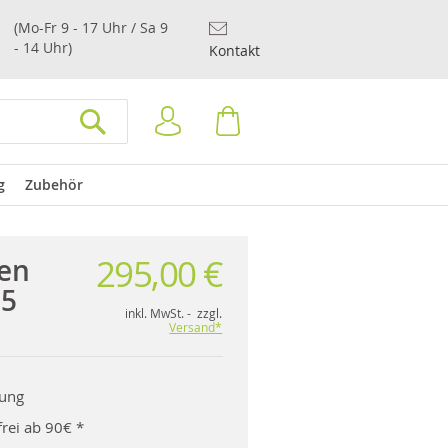
(Mo-Fr 9 - 17 Uhr / Sa 9
- 14 Uhr)
Kontakt
Anmelden
Warenkorb
SUCHEN
g
Zubehör
295,00 €
en
25
inkl. MwSt. - zzgl.
Versand*
rung
rei ab 90€ *