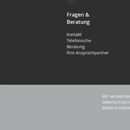
Fragen &
Beratung
Kontakt
Telefonische
Beratung
Ihre Ansprechpartner
Wir verwenden
Datenschutzri
Weitere Infor
2023 REVISAGE GMBH - ALLE RECHTE VORB
Sprache
Deutsch