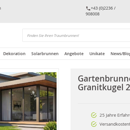
n
+43 (0)2236 /
908008
Suchen
Dekoration
Solarbrunnen
Angebote
Unikate
News/Blo
Gartenbrunn
Granitkugel 
25 Jahre Erfah
Versandkostenf