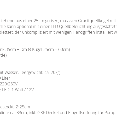
tehend aus einer 25cm großen, massiven Granitquellkugel mit
elle kann optional mit einer LED Quellbeleuchtung ausgestatte
ttset, der unkompliziert mit wenigen Handgriffen installiert w
ank 35cm + Dm Ø Kugel 25cm = 60cm)
rde)
it Wasser, Leergewicht: ca. 20kg
 Liter
 220/230V
 LED: 1 Watt / 12V
gestockt, Ø 25cm
tiefe ca. 33cm, inkl. GKF Deckel und Eingriffsöffnung für Pump