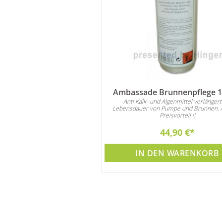
 Zierkies Nero Absolut
Ambassade Brunnenpflege 1 
Rundkies
Anti Kalk- und Algenmittel verlängert
Lebensdauer von Pumpe und Brunnen. 
 sich für alle Arten von
Preisvorteil !!
ationen im Innen- und
Außenbereich.
50,00 €
44,90 €
DEN WARENKORB
IN DEN WARENKORB