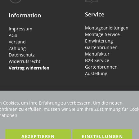
Service
Information
Montageanleitungen
Impressum
Montage-Service
AGB
Einwinterung
Versand
Gartenbrunnen
Zahlung
Manufaktur
Datenschutz
B2B Service
Widerrufsrecht
Gartenbrunnen
Vertrag widerrufen
Austellung
 Cookies, um Ihre Erfahrung zu verbessern. Um die neuen
chtlinien zu erfüllen, müssen wir Sie um Ihre Zustimmung für Cook
mationen
EHALTEN
Förderndes Mitglied Galabau Verband Ö
AKZEPTIEREN
EINSTELLUNGEN