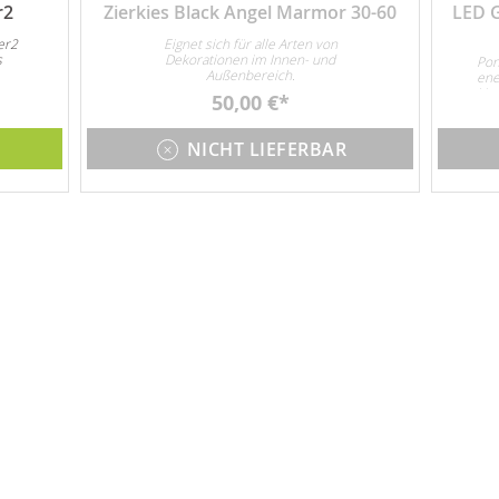
r2
Zierkies Black Angel Marmor 30-60
LED 
er2
Eignet sich für alle Arten von
s
Dekorationen im Innen- und
Pon
Außenbereich.
ene
Unt
50,00 €
3x 
NICHT LIEFERBAR