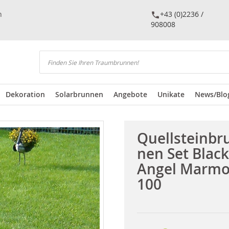
n
+43 (0)2236 /
908008
Suchen
Dekoration
Solarbrunnen
Angebote
Unikate
News/Blo
Quellsteinbr
nen Set Black
Angel Marmo
100