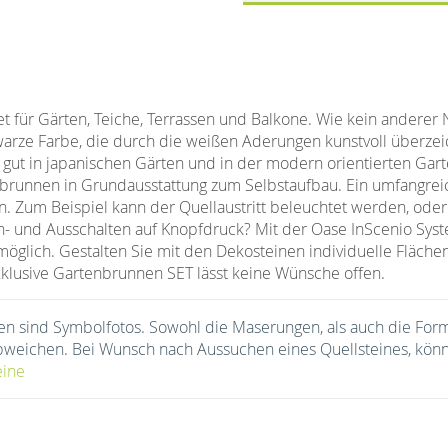
t für Gärten, Teiche, Terrassen und Balkone. Wie kein anderer 
arze Farbe, die durch die weißen Aderungen kunstvoll überzeic
hr gut in japanischen Gärten und in der modern orientierten Gart
ettbrunnen in Grundausstattung zum Selbstaufbau. Ein umfang
. Zum Beispiel kann der Quellaustritt beleuchtet werden, oder 
n- und Ausschalten auf Knopfdruck? Mit der Oase InScenio Sys
möglich. Gestalten Sie mit den Dekosteinen individuelle Fläche
xklusive Gartenbrunnen SET lässt keine Wünsche offen.
en sind Symbolfotos. Sowohl die Maserungen, als auch die For
abweichen. Bei Wunsch nach Aussuchen eines Quellsteines, könn
eine