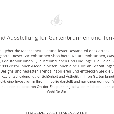
nd Ausstellung für Gartenbrunnen und Ter
t jeher die Menschheit. Sie sind fester Bestandteil der Gartenkul
gsorte. Dieser Gartenbrunnen Shop bietet Natursteinbrunnen, 
 Edelstahlbrunnen, Quellsteinbrunnen und Findlinge. Die vielen ve
000 Zierbrunnen-Modelle bieten Ihnen eine Fülle an Gestaltungsmö
 Designs und neuesten Trends inspirieren und entdecken Sie die Vie
 Kaufentscheidung, da er Schönheit und Ästhetik in Ihren Garten brin
lockt, eine Investition in Ihre Immobilie darstellt und nur einen gering
 und einen besonderen Ort der Entspannung schaffen möchten, dann is
Wahl für Sie.
UNSERE ZAHLUNGSARTEN