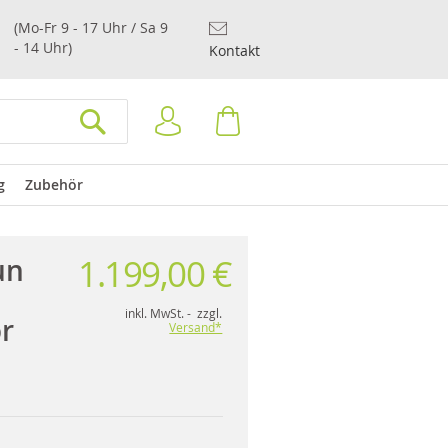
(Mo-Fr 9 - 17 Uhr / Sa 9
- 14 Uhr)
Kontakt
Anmelden
Warenkorb
SUCHEN
g
Zubehör
1.199,00 €
un
inkl. MwSt. - zzgl.
r
Versand*