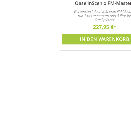
 Zierkies Nero Absolut
Oase InScenio FM-Maste
Rundkies
Gartensteckdose InScenio FM-Mast
mit 1 permanenten und 3 Ein/Au
 sich für alle Arten von
Steckplätzen
ationen im Innen- und
Außenbereich.
50,00 €
227,95 €
DEN WARENKORB
IN DEN WARENKORB