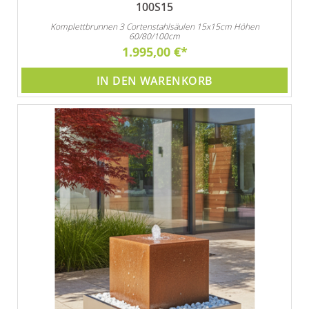
100S15
Komplettbrunnen 3 Cortenstahlsäulen 15x15cm Höhen
60/80/100cm
1.995,00 €
IN DEN WARENKORB