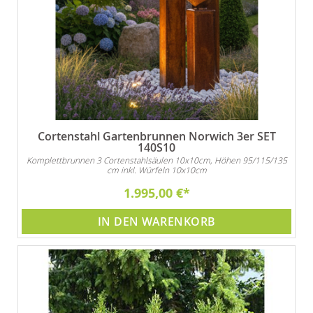
Cortenstahl Gartenbrunnen Norwich 3er SET
140S10
Komplettbrunnen 3 Cortenstahlsäulen 10x10cm, Höhen 95/115/135
cm inkl. Würfeln 10x10cm
1.995,00 €
IN DEN WARENKORB