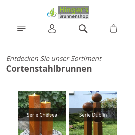
Anmelden
Warenk
Suchen
Entdecken Sie unser Sortiment
Cortenstahlbrunnen
S
ch
Serie Chelsea
Serie Dublin