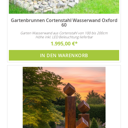
Gartenbrunnen Cortenstahl Wasserwand Oxford
60
Garten Wasserwand aus Cortenstahl von 100 bis 200cm
Höhe inkl. LED Beleuchtung lieferbar
1.995,00 €
IN DEN WARENKORB