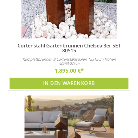
Cortenstahl Gartenbrunnen Chelsea 3er SET
80S15
Komplettbrunnen 3 Cortenstahlsäulen 15x15cm Höhen
40/60/80cm
1.895,00 €
IN DEN WARENKORB