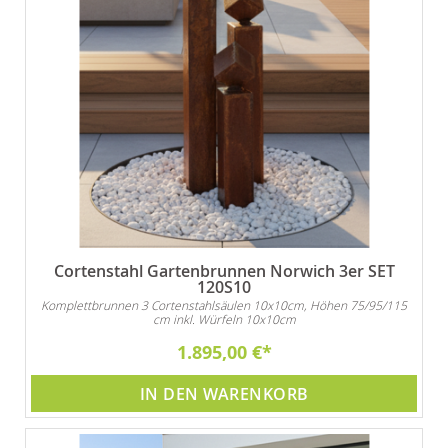
Cortenstahl Gartenbrunnen Norwich 3er SET
120S10
Komplettbrunnen 3 Cortenstahlsäulen 10x10cm, Höhen 75/95/115
cm inkl. Würfeln 10x10cm
1.895,00 €
IN DEN WARENKORB