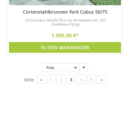
Cortenstahlbrunnen York Cubus 50/75
Cortencubus 50x50x75cm als Kompletset inkl. LED
Quellbeleuchtung
1.995,00 €
IN DEN WARENKORB
In
absteigender
Reihenfolge
Seite
Zurück
Seite
Seite
Sie lesen gerade Seite
Seite
Seite
Seite
Weiter
1
2
3
4
5
Seite