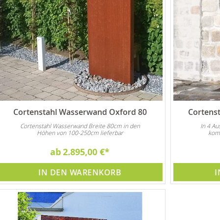
Cortenstahl Wasserwand Oxford 80
Cortens
Cortenstahl Wasserwand Breite 80cm in den
In 4 A
Höhen von 100-250cm lieferbar
komp
ab
2.895,00 €
IN DEN WARENKORB
I