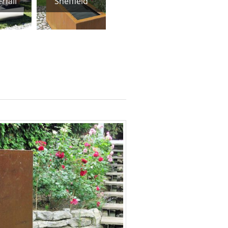
rfall
Sheffield