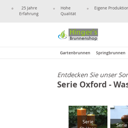
25 Jahre
Hohe
Eigene Produktio
Erfahrung
Qualität
Gartenbrunnen
Springbrunnen
Entdecken Sie unser So
Serie Oxford - W
Serie
rie York
Wassertisch
Serie
Serie