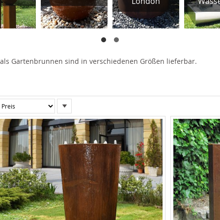
London
Wasse
ls Gartenbrunnen sind in verschiedenen Größen lieferbar.
In
absteigender
Reihenfolge