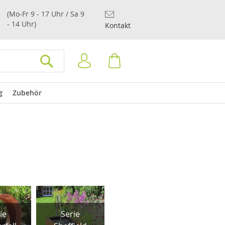
(Mo-Fr 9 - 17 Uhr / Sa 9
- 14 Uhr)
Kontakt
Anmelden
Warenkorb
SUCHEN
g
Zubehör
Seri
Serie Oxford
Norwi
ie
Serie