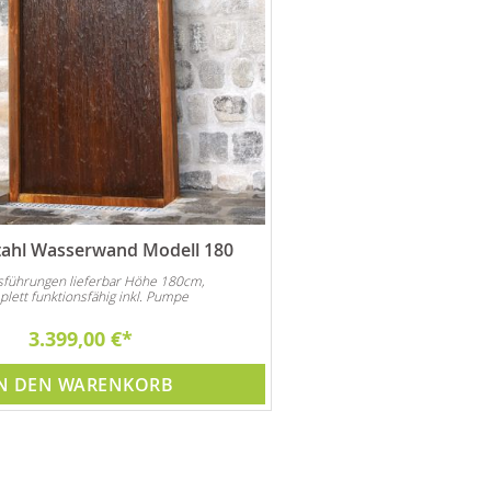
tahl Wasserwand Modell 180
usführungen lieferbar Höhe 180cm,
lett funktionsfähig inkl. Pumpe
3.399,00 €
N DEN WARENKORB