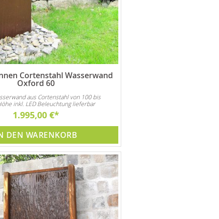
nnen Cortenstahl Wasserwand
Oxford 60
serwand aus Cortenstahl von 100 bis
he inkl. LED Beleuchtung lieferbar
1.995,00 €
N DEN WARENKORB