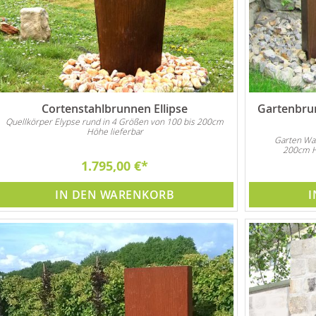
Cortenstahlbrunnen Ellipse
Gartenbru
Quellkörper Elypse rund in 4 Größen von 100 bis 200cm
Höhe lieferbar
Garten Was
200cm Hö
1.795,00 €
IN DEN WARENKORB
I