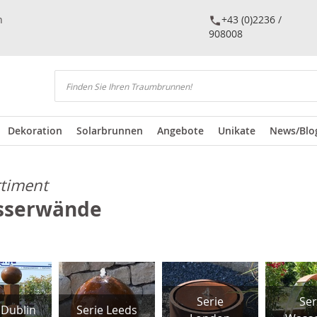
n
+43 (0)2236 /
908008
Suchen
Dekoration
Solarbrunnen
Angebote
Unikate
News/Blo
rtiment
asserwände
Serie
Ser
 Dublin
Serie Leeds