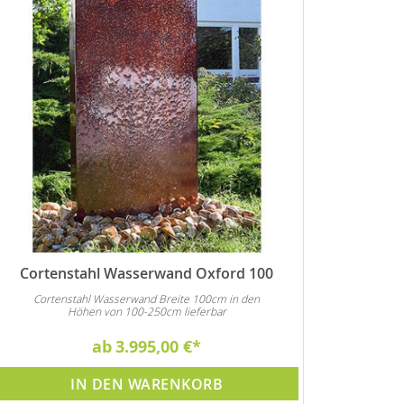
Cortenstahl Wasserwand Oxford 100
Cortenstahl Wasserwand Breite 100cm in den
Höhen von 100-250cm lieferbar
ab
3.995,00 €
IN DEN WARENKORB