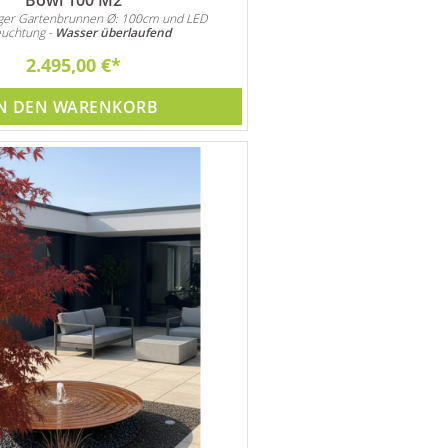
ger Gartenbrunnen Ø: 100cm und LED
euchtung -
Wasser überlaufend
2.495,00 €
N DEN WARENKORB