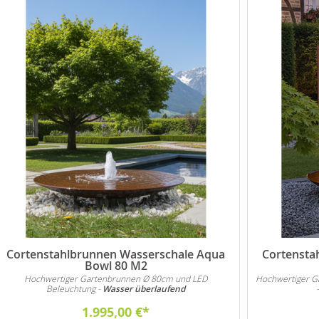
Cortenstahlbrunnen Wasserschale Aqua
Cortensta
Bowl 80 M2
Hochwertiger Gartenbrunnen Ø 80cm und LED
Hochwertiger G
Beleuchtung -
Wasser überlaufend
1.995,00 €