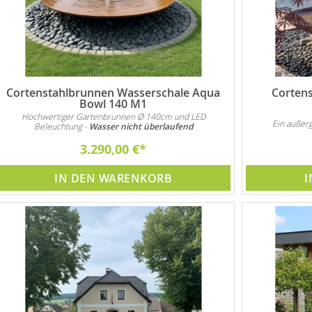
Cortenstahlbrunnen Wasserschale Aqua
Corten
Bowl 140 M1
Hochwertiger Gartenbrunnen Ø 140cm und LED
Ein außer
Beleuchtung -
Wasser nicht überlaufend
3.290,00 €
IN DEN WARENKORB
I