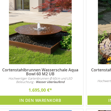
Cortenstahlbrunnen Wasserschale Aqua
Cortensta
Bowl 60 M2 UB
Hochwertiger Gartenbrunnen Ø 60cm und LED
Hochwert
Beleuchtung -
Wasser überlaufend
1.695,00 €
IN DEN WARENKORB
I