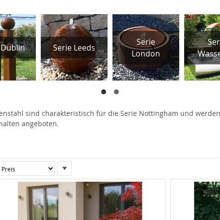
Serie
Ser
 Dublin
Serie Leeds
London
Wasse
nstahl sind charakteristisch für die Serie Nottingham und werde
halten angeboten.
In
absteigender
Reihenfolge