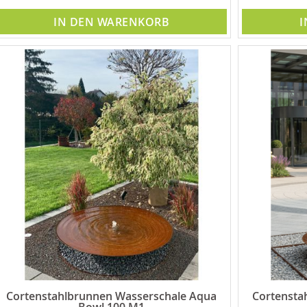
IN DEN WARENKORB
I
Cortenstahlbrunnen Wasserschale Aqua
Cortensta
Bowl 100 M1