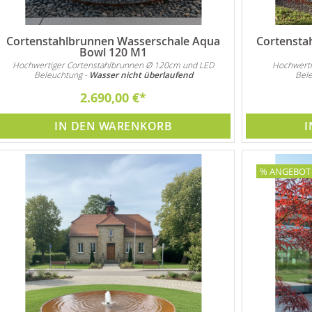
Cortenstahlbrunnen Wasserschale Aqua
Cortensta
Bowl 120 M1
Hochwertiger Cortenstahlbrunnen Ø 120cm und LED
Hochwert
Beleuchtung -
Wasser nicht überlaufend
Bel
2.690,00 €
IN DEN WARENKORB
I
% ANGEBOT