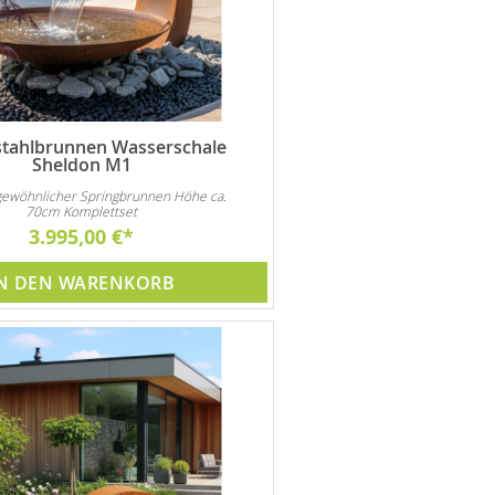
stahlbrunnen Wasserschale
Sheldon M1
gewöhnlicher Springbrunnen Höhe ca.
70cm Komplettset
3.995,00 €
N DEN WARENKORB