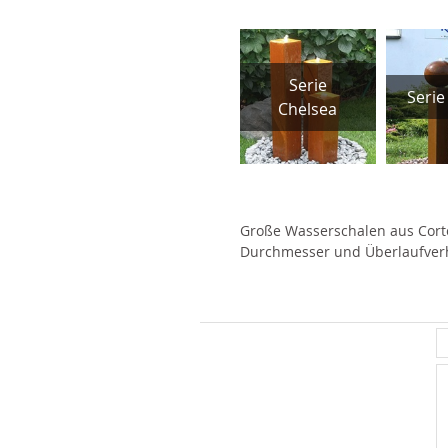
Serie
rie York
Wassertisch
Serie
Serie
Chelsea
Große Wasserschalen aus Corte
Durchmesser und Überlaufver