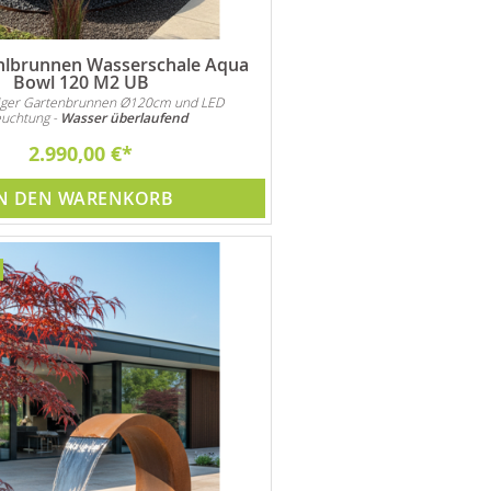
hlbrunnen Wasserschale Aqua
Bowl 120 M2 UB
iger Gartenbrunnen Ø120cm und LED
euchtung -
Wasser überlaufend
2.990,00 €
N DEN WARENKORB