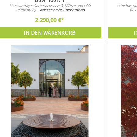
Hochwertiger Gartenbrunnen Ø 100cm und LED
Hochwerti
Beleuchtung -
Wasser nicht überlaufend
Bel
2.290,00 €
IN DEN WARENKORB
I