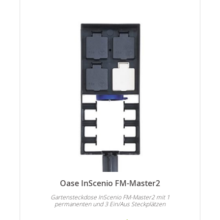
Oase InScenio FM-Master2
n
Gartensteckdose InScenio FM-Master2 mit 1
permanenten und 3 Ein/Aus Steckplätzen