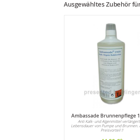
Ausgewähltes Zubehör für 
ierkies Schiefer schwarz
Ambassade Brunnenpflege 1 
Anti Kalk- und Algenmittel verlängert
 sich für alle Arten von
Lebensdauer von Pumpe und Brunnen. 
ationen im Innen- und
Preisvorteil !!
Außenbereich.