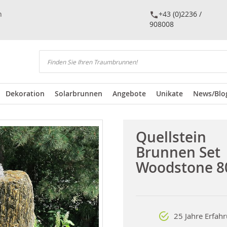
n
+43 (0)2236 /
908008
Suchen
Dekoration
Solarbrunnen
Angebote
Unikate
News/Blo
Quellstein
Brunnen Set
Woodstone 8
25 Jahre Erfah