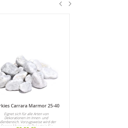
rkies Carrara Marmor 25-40
Zierkies Woodstone G
Eignet sich für alle Arten von
Eignet sich für alle A
Dekorationen im Innen- und
Dekorationen im Inne
ßenbereich. Vorzugsweise wird der
Außenbereich. Vorzugswei
Carrara Marmor als Dekostein für
Woodstone Gneis als Dek