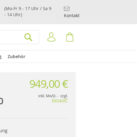
(Mo-Fr 9 - 17 Uhr / Sa 9
- 14 Uhr)
Kontakt
Anmelden
Warenkorb
SUCHEN
g
Zubehör
949,00 €
inkl. MwSt. - zzgl.
0
Versand*
rung