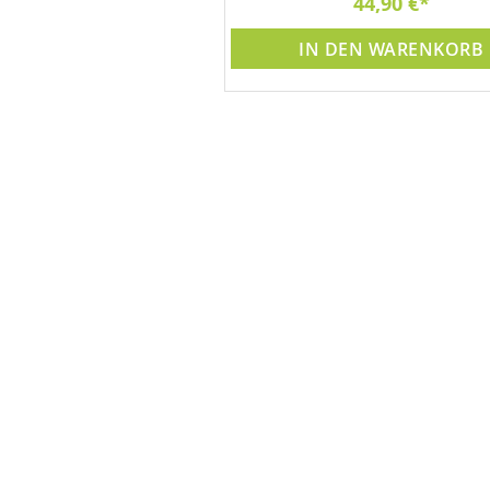
50,00 €
44,90 €
DEN WARENKORB
IN DEN WARENKORB