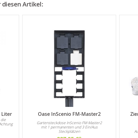
diesen Artikel:
Liter
Oase InScenio FM-Master2
Zie
 die
Gartensteckdose InScenio FM-Master2
Achtung
mit 1 permanenten und 3 Ein/Aus
Steckplätzen
Au