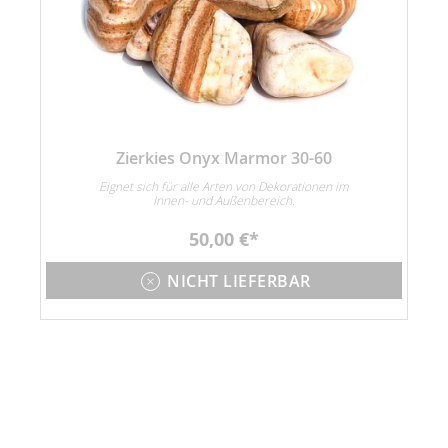
Zierkies Onyx Marmor 30-60
n
Eignet sich für alle Arten von Dekorationen im
Innen- und Außenbereich.
50,00 €
NICHT LIEFERBAR