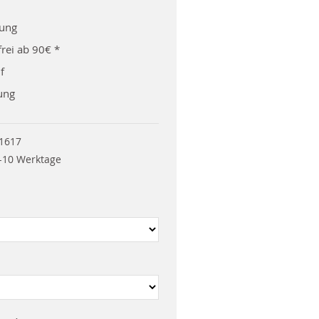
rung
rei ab 90€ *
f
ung
1617
-10 Werktage