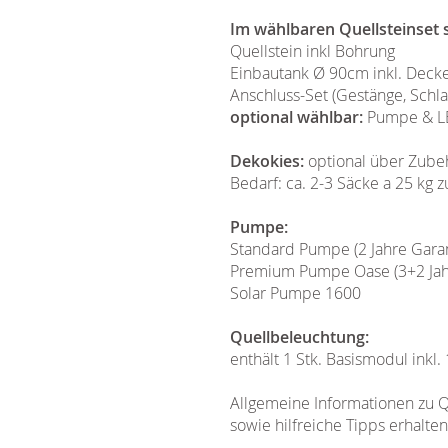
Im wählbaren Quellsteinset s
Quellstein inkl Bohrung
Einbautank Ø 90cm inkl. Decke
Anschluss-Set (Gestänge, Schla
optional wählbar:
Pumpe & LE
Dekokies:
optional über Zube
Bedarf: ca. 2-3 Säcke a 25 kg
Pumpe:
Standard Pumpe (2 Jahre Garan
Premium Pumpe Oase (3+2 Jahre
Solar Pumpe 1600
Quellbeleuchtung:
enthält 1 Stk. Basismodul inkl.
Allgemeine Informationen zu Q
sowie hilfreiche Tipps erhalte