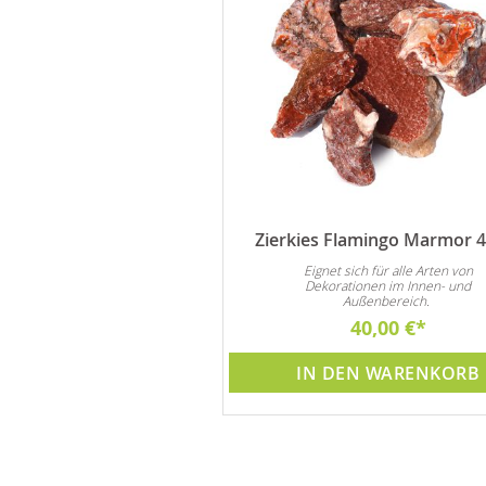
Brunnenpflege 1 Liter
Zierkies Flamingo Marmor 4
nd Algenmittel verlängert die
Eignet sich für alle Arten von
n Pumpe und Brunnen. Achtung
Dekorationen im Innen- und
Preisvorteil !!
Außenbereich.
44,90 €
40,00 €
DEN WARENKORB
IN DEN WARENKORB