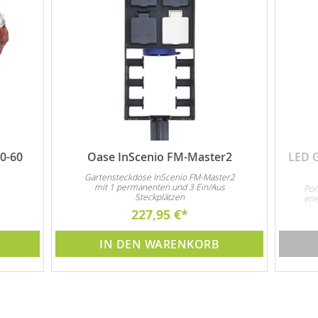
0-60
Oase InScenio FM-Master2
LED 
Gartensteckdose InScenio FM-Master2
mit 1 permanenten und 3 Ein/Aus
Pon
Steckplätzen
ene
Unt
227,95 €
3x 
IN DEN WARENKORB