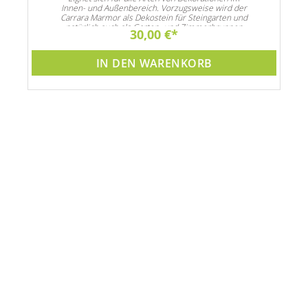
Innen- und Außenbereich. Vorzugsweise wird der
Carrara Marmor als Dekostein für Steingarten und
natürlich auch als Garten- und Zimmerbrunnen
30,00 €
Dekoration verwendet
IN DEN WARENKORB