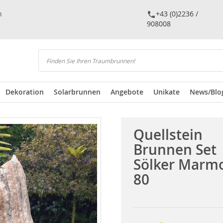
n
+43 (0)2236 /
908008
Suchen
Dekoration
Solarbrunnen
Angebote
Unikate
News/Blo
Quellstein
Brunnen Set
Sölker Marm
80