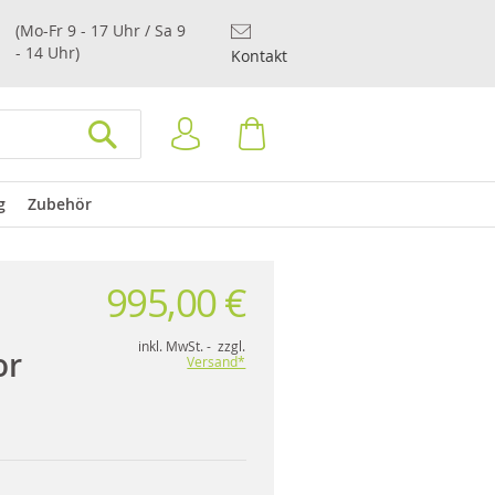
(Mo-Fr 9 - 17 Uhr / Sa 9
- 14 Uhr)
Kontakt
Anmelden
Warenkorb
SUCHEN
g
Zubehör
995,00 €
inkl. MwSt. - zzgl.
or
Versand*