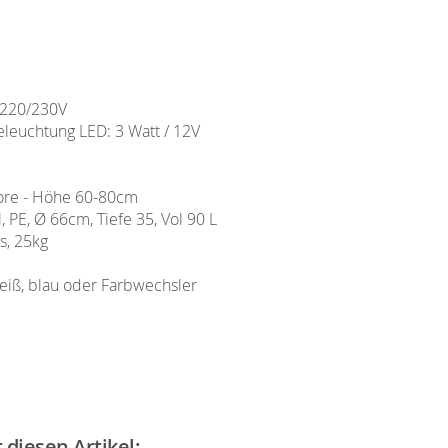
 220/230V
leuchtung LED: 3 Watt / 12V
lore - Höhe 60-80cm
 PE, Ø 66cm, Tiefe 35, Vol 90 L
s, 25kg
iß, blau oder Farbwechsler
diesen Artikel: