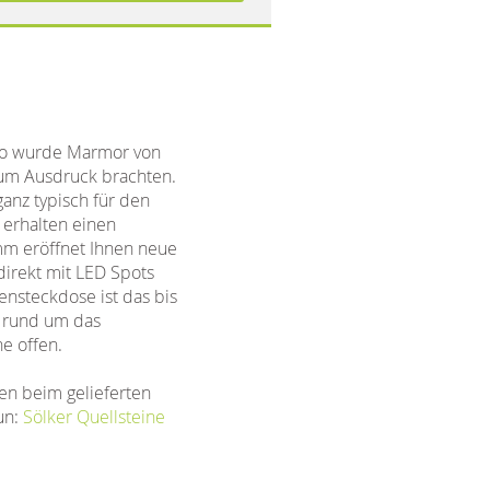
. So wurde Marmor von
zum Ausdruck brachten.
anz typisch für den
 erhalten einen
m eröffnet Ihnen neue
direkt mit LED Spots
ensteckdose ist das bis
n rund um das
e offen.
en beim gelieferten
un:
Sölker Quellsteine