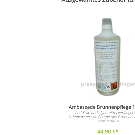
Carrara Marmor 25-40
Ambassade Brunnenpflege 1 
Anti Kalk- und Algenmittel verlängert
 sich für alle Arten von
Lebensdauer von Pumpe und Brunnen. 
ationen im Innen- und
Preisvorteil !!
ch. Vorzugsweise wird der
Marmor als Dekostein für
30,00 €
44,90 €
en und natürlich auch als