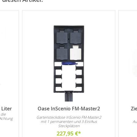
Liter
Oase InScenio FM-Master2
Zi
 die
Gartensteckdose InScenio FM-Master2
Achtung
mit 1 permanenten und 3 Ein/Aus
Au
Steckplätzen
227,95 €