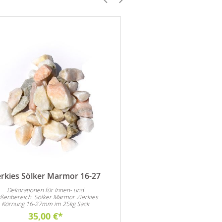
erkies Sölker Marmor 16-27
Zierkies Carrara Ma
Dekorationen für Innen- und
Eignet sich für alle A
ßenbereich. Sölker Marmor Zierkies
Dekorationen im Inne
Körnung 16-27mm im 25kg Sack
Außenbereich. Vorzugswei
Carrara Marmor als Deko
35,00 €
30,00 €
Steingarten und natürlic