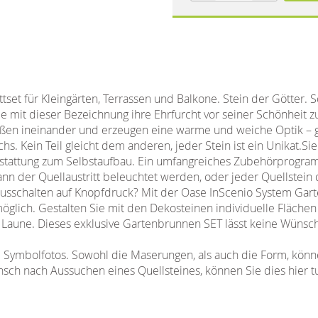
tset für Kleingärten, Terrassen und Balkone. Stein der Götter
ie mit dieser Bezeichnung ihre Ehrfurcht vor seiner Schönheit 
eßen ineinander und erzeugen eine warme und weiche Optik – g
s. Kein Teil gleicht dem anderen, jeder Stein ist ein Unikat.Sie
tattung zum Selbstaufbau. Ein umfangreiches Zubehörprogram
nn der Quellaustritt beleuchtet werden, oder jeder Quellstein 
Ausschalten auf Knopfdruck? Mit der Oase InScenio System Gart
öglich. Gestalten Sie mit den Dekosteinen individuelle Fläche
d Laune. Dieses exklusive Gartenbrunnen SET lässt keine Wünsch
 Symbolfotos. Sowohl die Maserungen, als auch die Form, könn
sch nach Aussuchen eines Quellsteines, können Sie dies hier t