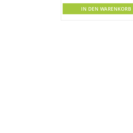
 Zimmerbrunnen Dekoration
verwendet
DEN WARENKORB
IN DEN WARENKORB