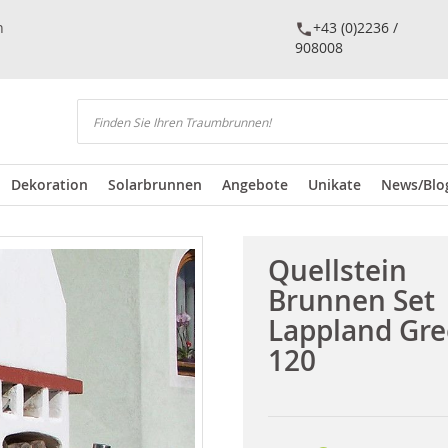
n
+43 (0)2236 /
908008
Suchen
Dekoration
Solarbrunnen
Angebote
Unikate
News/Blo
Quellstein
Brunnen Set
Lappland Gr
120