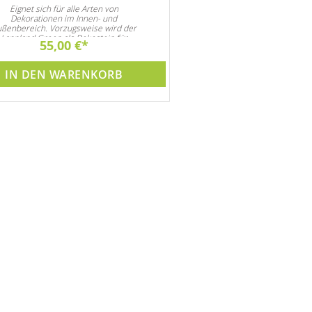
Anti Kalk- und Algenmittel v
Eignet sich für alle Arten von
Lebensdauer von Pumpe und B
Dekorationen im Innen- und
Preisvorteil !!
ßenbereich. Vorzugsweise wird der
Lappland Green als Dekostein für
55,00 €
44,90 €
Steingarten und natürlich auch als
ten- und Zimmerbrunnen Dekoration
verwendet
IN DEN WARENKORB
IN DEN WARE