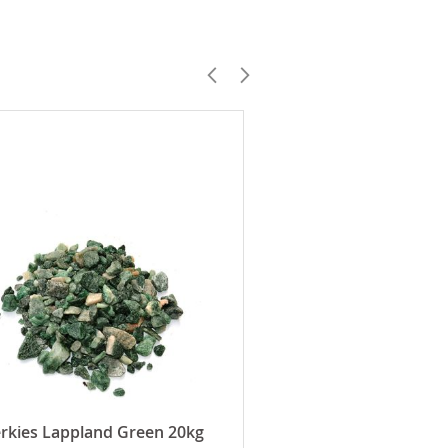
erkies Lappland Green 20kg
Ambassade Brunnenpfl