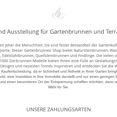
nd Ausstellung für Gartenbrunnen und Ter
t jeher die Menschheit. Sie sind fester Bestandteil der Gartenkul
gsorte. Dieser Gartenbrunnen Shop bietet Natursteinbrunnen, 
 Edelstahlbrunnen, Quellsteinbrunnen und Findlinge. Die vielen ve
000 Zierbrunnen-Modelle bieten Ihnen eine Fülle an Gestaltungsmö
 Designs und neuesten Trends inspirieren und entdecken Sie die Vie
 Kaufentscheidung, da er Schönheit und Ästhetik in Ihren Garten brin
lockt, eine Investition in Ihre Immobilie darstellt und nur einen gering
 und einen besonderen Ort der Entspannung schaffen möchten, dann is
Wahl für Sie.
UNSERE ZAHLUNGSARTEN