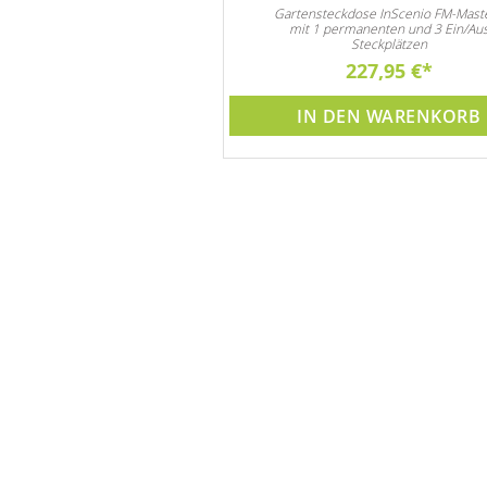
nd Algenmittel verlängert die
Gartensteckdose InScenio FM-Mast
n Pumpe und Brunnen. Achtung
mit 1 permanenten und 3 Ein/Au
Preisvorteil !!
Steckplätzen
44,90 €
227,95 €
DEN WARENKORB
IN DEN WARENKORB