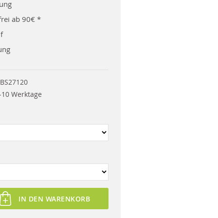
rung
rei ab 90€ *
f
ung
BS27120
-10 Werktage
IN DEN WARENKORB