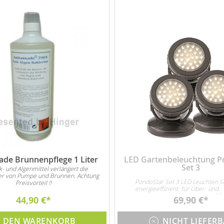
de Brunnenpflege 1 Liter
LED Gartenbeleuchtung P
Set 3
lk- und Algenmittel verlängert die
r von Pumpe und Brunnen. Achtung
PondoStar Set 3 LED Leuchten S
Preisvorteil !!
energieeffizient; für Über- und
Unterwasser. Abmessungen 60
44,90 €
69,90 €
3x 1W LED
N DEN WARENKORB
NICHT LIEFER