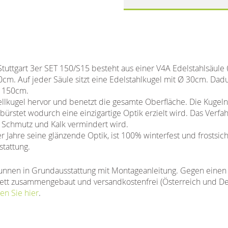
tuttgart 3er SET 150/S15 besteht aus einer V4A Edelstahlsäule
cm. Auf jeder Säule sitzt eine Edelstahlkugel mit Ø 30cm. Dad
 150cm.
lkugel hervor und benetzt die gesamte Oberfläche. Die Kugeln s
bürstet wodurch eine einzigartige Optik erzielt wird. Das Verfah
n Schmutz und Kalk vermindert wird.
Jahre seine glänzende Optik, ist 100% winterfest und frostsich
tattung.
unnen in Grundausstattung mit Montageanleitung. Gegen einen 
tt zusammengebaut und versandkostenfrei (Österreich und Deut
en Sie hier
.