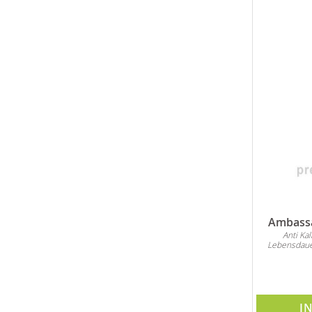
Ambassa
Anti Ka
Lebensdaue
I