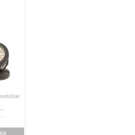
ondoStar
et,
x75mm,
BAR