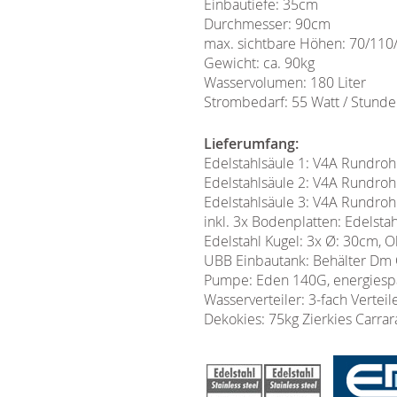
Einbautiefe: 35cm
Durchmesser: 90cm
max. sichtbare Höhen: 70/11
Gewicht: ca. 90kg
Wasservolumen: 180 Liter
Strombedarf: 55 Watt / Stunde
Lieferumfang:
Edelstahlsäule 1: V4A Rundro
Edelstahlsäule 2: V4A Rundro
Edelstahlsäule 3: V4A Rundro
inkl. 3x Bodenplatten: Edelst
Edelstahl Kugel: 3x Ø: 30cm, O
UBB Einbautank: Behälter Dm Ø
Pumpe: Eden 140G, energiespa
Wasserverteiler: 3-fach Verteil
Dekokies: 75kg Zierkies Carra