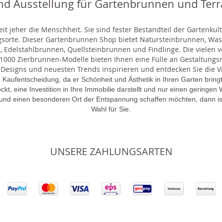
nd Ausstellung für Gartenbrunnen und Ter
t jeher die Menschheit. Sie sind fester Bestandteil der Gartenkul
gsorte. Dieser Gartenbrunnen Shop bietet Natursteinbrunnen, 
 Edelstahlbrunnen, Quellsteinbrunnen und Findlinge. Die vielen ve
000 Zierbrunnen-Modelle bieten Ihnen eine Fülle an Gestaltungsmö
 Designs und neuesten Trends inspirieren und entdecken Sie die Vie
 Kaufentscheidung, da er Schönheit und Ästhetik in Ihren Garten brin
lockt, eine Investition in Ihre Immobilie darstellt und nur einen gering
 und einen besonderen Ort der Entspannung schaffen möchten, dann is
Wahl für Sie.
UNSERE ZAHLUNGSARTEN