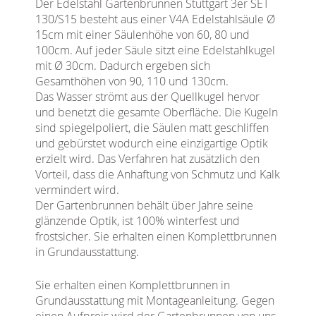
Der Edelstahl Gartenbrunnen Stuttgart 3er SET
130/S15 besteht aus einer V4A Edelstahlsäule Ø
15cm mit einer Säulenhöhe von 60, 80 und
100cm. Auf jeder Säule sitzt eine Edelstahlkugel
mit Ø 30cm. Dadurch ergeben sich
Gesamthöhen von 90, 110 und 130cm.
Das Wasser strömt aus der Quellkugel hervor
und benetzt die gesamte Oberfläche. Die Kugeln
sind spiegelpoliert, die Säulen matt geschliffen
und gebürstet wodurch eine einzigartige Optik
erzielt wird. Das Verfahren hat zusätzlich den
Vorteil, dass die Anhaftung von Schmutz und Kalk
vermindert wird.
Der Gartenbrunnen behält über Jahre seine
glänzende Optik, ist 100% winterfest und
frostsicher. Sie erhalten einen Komplettbrunnen
in Grundausstattung.
Sie erhalten einen Komplettbrunnen in
Grundausstattung mit Montageanleitung. Gegen
einen Aufpreis wird der Gartenbrunnen von uns