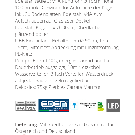
Edelstahlsäule 3: V4A Rundrohr Ø 15cm Höhe
100cm, inkl. Gewinde für Aufnahme der Kugel
inkl. 3x Bodenplatten: Edelstahl V4A zum
Aufschrauben auf Glasfaser-Deckel
Edelstahl Kugel: 3x Ø: 30cm, Oberfläche
glänzend poliert
UBB Einbautank: Behälter Dm Ø 90cm, Tiefe
35cm, Gitterrost-Abdeckung mit Eingriffsöffnung;
PE-Netz
Pumpe: Eden 140G, energiesparend und für
Dauerbetrieb ausgelegt, 10m Netzkabel
Wasserverteiler: 3-fach Verteiler, Wasserdruck
auf jeder Säule einzeln regulierbar
Dekokies: 75kg Zierkies Carrara Marmor
Lieferung:
Mit Spedtion versandkostenfrei für
Österreich und Deutschland