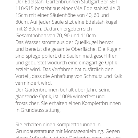
Der Edelstahl Gartenbrunnen Stuttgart 3er SET
110/S15 besteht aus einer V4A Edelstahlsäule Ø
15cm mit einer Säulenhöhe von 40, 60 und
80cm. Auf jeder Säule sitzt eine Edelstahlkugel
mit Ø 30cm. Dadurch ergeben sich
Gesamthöhen von 70, 90 und 110cm.
Das Wasser strömt aus der Quellkugel hervor
und benetzt die gesamte Oberfläche. Die Kugeln
sind spiegelpoliert, die Säulen matt geschliffen
und gebürstet wodurch eine einzigartige Optik
erzielt wird. Das Verfahren hat zusätzlich den
Vorteil, dass die Anhaftung von Schmutz und Kalk
vermindert wird.
Der Gartenbrunnen behält über Jahre seine
glänzende Optik, ist 100% winterfest und
frostsicher. Sie erhalten einen Komplettbrunnen
in Grundausstattung.
Sie erhalten einen Komplettbrunnen in
Grundausstattung mit Montageanleitung. Gegen
einen Aufpreis wird der Gartenbrunnen von uns