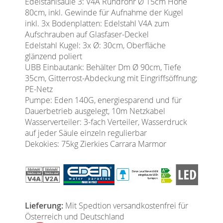
Edelstahlsäule 3: V4A Rundrohr Ø 15cm Höhe
80cm, inkl. Gewinde für Aufnahme der Kugel
inkl. 3x Bodenplatten: Edelstahl V4A zum
Aufschrauben auf Glasfaser-Deckel
Edelstahl Kugel: 3x Ø: 30cm, Oberfläche
glänzend poliert
UBB Einbautank: Behälter Dm Ø 90cm, Tiefe
35cm, Gitterrost-Abdeckung mit Eingriffsöffnung;
PE-Netz
Pumpe: Eden 140G, energiesparend und für
Dauerbetrieb ausgelegt, 10m Netzkabel
Wasserverteiler: 3-fach Verteiler, Wasserdruck
auf jeder Säule einzeln regulierbar
Dekokies: 75kg Zierkies Carrara Marmor
Lieferung:
Mit Spedtion versandkostenfrei für
Österreich und Deutschland