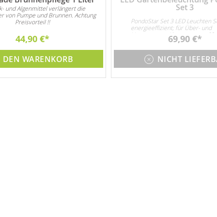
Set 3
lk- und Algenmittel verlängert die
r von Pumpe und Brunnen. Achtung
PondoStar Set 3 LED Leuchten S
Preisvorteil !!
energieeffizient; für Über- und
Unterwasser. Abmessungen 60
44,90 €
69,90 €
3x 1W LED
N DEN WARENKORB
NICHT LIEFER