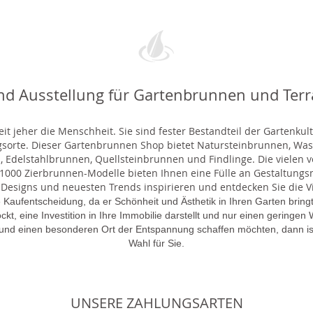
nd Ausstellung für Gartenbrunnen und Ter
t jeher die Menschheit. Sie sind fester Bestandteil der Gartenkul
gsorte. Dieser Gartenbrunnen Shop bietet Natursteinbrunnen, 
 Edelstahlbrunnen, Quellsteinbrunnen und Findlinge. Die vielen ve
000 Zierbrunnen-Modelle bieten Ihnen eine Fülle an Gestaltungsmö
 Designs und neuesten Trends inspirieren und entdecken Sie die Vie
 Kaufentscheidung, da er Schönheit und Ästhetik in Ihren Garten brin
lockt, eine Investition in Ihre Immobilie darstellt und nur einen gering
 und einen besonderen Ort der Entspannung schaffen möchten, dann is
Wahl für Sie.
UNSERE ZAHLUNGSARTEN