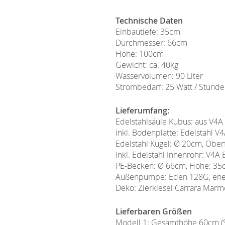
Technische Daten
Einbautiefe: 35cm
Durchmesser: 66cm
Höhe: 100cm
Gewicht: ca. 40kg
Wasservolumen: 90 Liter
Strombedarf: 25 Watt / Stunde
Lieferumfang:
Edelstahlsäule Kubus: aus V4A
inkl. Bodenplatte: Edelstahl 
Edelstahl Kugel: Ø 20cm, Oberf
inkl. Edelstahl Innenrohr: V4A
PE-Becken: Ø 66cm, Höhe: 35cm
Außenpumpe: Eden 128G, ener
Deko: Zierkiesel Carrara Marm
Lieferbaren Größen
Modell 1: Gesamthöhe 60cm (