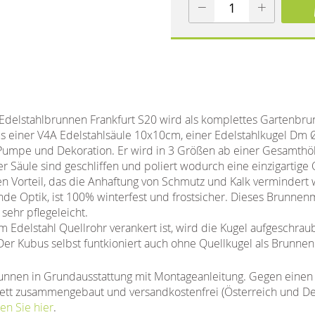
Edelstahlbrunnen Frankfurt S20 wird als komplettes Gartenbrun
s einer V4A Edelstahlsäule 10x10cm, einer Edelstahlkugel Dm 
Pumpe und Dekoration. Er wird in 3 Größen ab einer Gesamth
 Säule sind geschliffen und poliert wodurch eine einzigartige O
den Vorteil, das die Anhaftung von Schmutz und Kalk vermindert
nde Optik, ist 100% winterfest und frostsicher. Dieses Brunnenm
ehr pflegeleicht.
 Edelstahl Quellrohr verankert ist, wird die Kugel aufgeschrau
Der Kubus selbst funtkioniert auch ohne Quellkugel als Brunnen
unnen in Grundausstattung mit Montageanleitung. Gegen einen 
tt zusammengebaut und versandkostenfrei (Österreich und Deut
en Sie hier
.