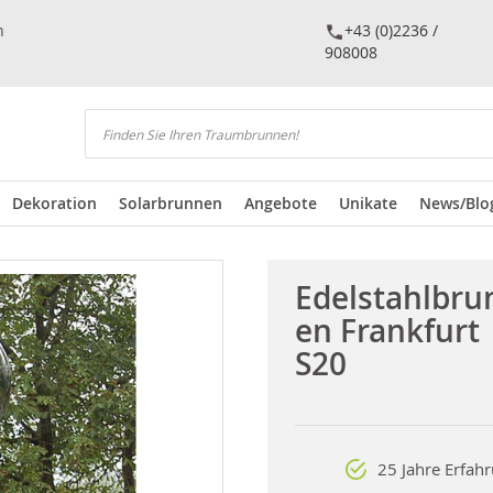
n
+43 (0)2236 /
908008
Suchen
Dekoration
Solarbrunnen
Angebote
Unikate
News/Blo
Edelstahlbru
en Frankfurt
S20
25 Jahre Erfah