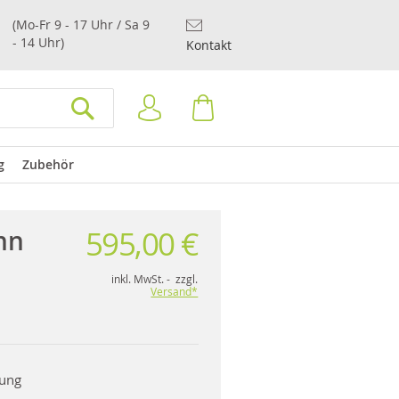
(Mo-Fr 9 - 17 Uhr / Sa 9
- 14 Uhr)
Kontakt
Anmelden
Warenkorb
SUCHEN
g
Zubehör
595,00 €
nn
inkl. MwSt. - zzgl.
Versand*
rung