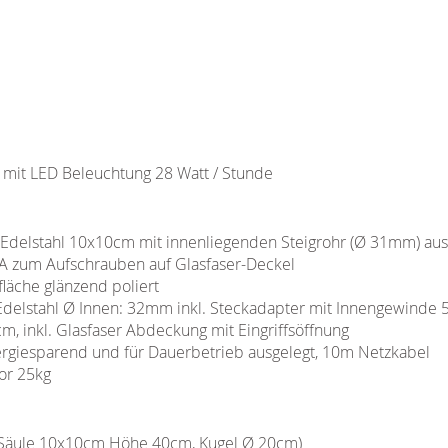
 mit LED Beleuchtung 28 Watt / Stunde
 Edelstahl 10x10cm mit innenliegenden Steigrohr (Ø 31mm) aus
V4A zum Aufschrauben auf Glasfaser-Deckel
läche glänzend poliert
 Edelstahl Ø Innen: 32mm inkl. Steckadapter mit Innengewinde 5
, inkl. Glasfaser Abdeckung mit Eingriffsöffnung
giesparend und für Dauerbetrieb ausgelegt, 10m Netzkabel
or 25kg
Säule 10x10cm Höhe 40cm, Kugel Ø 20cm)