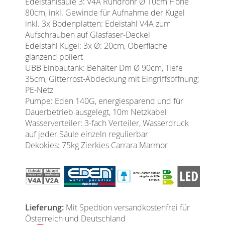
Edelstahlsäule 3: V4A Rundrohr Ø 10cm Höhe
80cm, inkl. Gewinde für Aufnahme der Kugel
inkl. 3x Bodenplatten: Edelstahl V4A zum
Aufschrauben auf Glasfaser-Deckel
Edelstahl Kugel: 3x Ø: 20cm, Oberfläche
glänzend poliert
UBB Einbautank: Behälter Dm Ø 90cm, Tiefe
35cm, Gitterrost-Abdeckung mit Eingriffsöffnung;
PE-Netz
Pumpe: Eden 140G, energiesparend und für
Dauerbetrieb ausgelegt, 10m Netzkabel
Wasserverteiler: 3-fach Verteiler, Wasserdruck
auf jeder Säule einzeln regulierbar
Dekokies: 75kg Zierkies Carrara Marmor
Lieferung:
Mit Spedtion versandkostenfrei für
Österreich und Deutschland