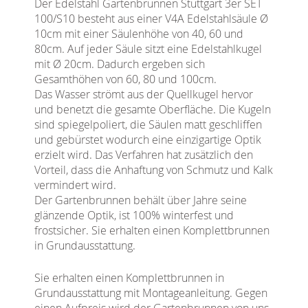
Der Edelstahl Gartenbrunnen Stuttgart 3er SET
100/S10 besteht aus einer V4A Edelstahlsäule Ø
10cm mit einer Säulenhöhe von 40, 60 und
80cm. Auf jeder Säule sitzt eine Edelstahlkugel
mit Ø 20cm. Dadurch ergeben sich
Gesamthöhen von 60, 80 und 100cm.
Das Wasser strömt aus der Quellkugel hervor
und benetzt die gesamte Oberfläche. Die Kugeln
sind spiegelpoliert, die Säulen matt geschliffen
und gebürstet wodurch eine einzigartige Optik
erzielt wird. Das Verfahren hat zusätzlich den
Vorteil, dass die Anhaftung von Schmutz und Kalk
vermindert wird.
Der Gartenbrunnen behält über Jahre seine
glänzende Optik, ist 100% winterfest und
frostsicher. Sie erhalten einen Komplettbrunnen
in Grundausstattung.
Sie erhalten einen Komplettbrunnen in
Grundausstattung mit Montageanleitung. Gegen
einen Aufpreis wird der Gartenbrunnen von uns