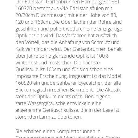
Der Edelstahl Gartenbrunnen Hamburg 3er SET
160S20 besteht aus V4A Edelstahlsäulen mit
20/20cm Durchmesser, mit einer Höhe von 80,
120 und 160cm. Die Oberflächen der Rohre sind
geschliffen und poliert wodurch eine einzigartige
Optik erzielt wird. Das Verfahren hat zusätzlich
den Vorteil, das die Anhaftung von Schmutz und
Kalk vermindert wird.
Der Gartenbrunnen behält
über Jahre seine glänzende Optik, ist 100%
winterfest und frostsicher. Die höchste
Quellsäule ist 160cm und für sich schon eine
imposante Erscheinung. Insgesamt ist das Modell
160S20 ein unübersehbarer Eyecatcher, der alle
Blicke magisch in seinen Bann zieht.
Die Akustik
steht der Optik um nichts nach. Beruhigend,
zarte Wassergeräusche entwickeln eine
angenehme Geräuschkulisse, die in der Lage ist
störenden Lärm zu übertönen.
Sie erhalten einen Komplettbrunnen in
Grundausstattung mit Montageanleitung. Gegen