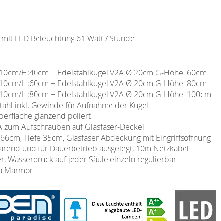
 mit LED Beleuchtung 61 Watt / Stunde
0x10cm/H:40cm + Edelstahlkugel V2A Ø 20cm G-Höhe: 60cm
0x10cm/H:60cm + Edelstahlkugel V2A Ø 20cm G-Höhe: 80cm
0x10cm/H:80cm + Edelstahlkugel V2A Ø 20cm G-Höhe: 100cm
stahl inkl. Gewinde für Aufnahme der Kugel
berfläche glänzend poliert
A zum Aufschrauben auf Glasfaser-Deckel
66cm, Tiefe 35cm, Glasfaser Abdeckung mit Eingriffsöffnung
rend und für Dauerbetrieb ausgelegt, 10m Netzkabel
er, Wasserdruck auf jeder Säule einzeln regulierbar
ra Marmor