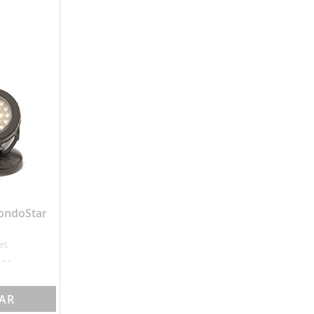
ondoStar
et,
x75mm,
BAR