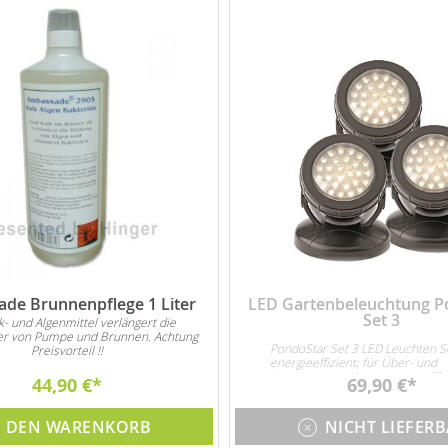
de Brunnenpflege 1 Liter
LED Gartenbeleuchtung P
Set 3
lk- und Algenmittel verlängert die
r von Pumpe und Brunnen. Achtung
PondoStar Set 3 LED Leuchten S
Preisvorteil !!
energieeffizient; für Über- und
Unterwasser. Abmessungen 60
44,90 €
69,90 €
3x 1W LED
N DEN WARENKORB
NICHT LIEFER