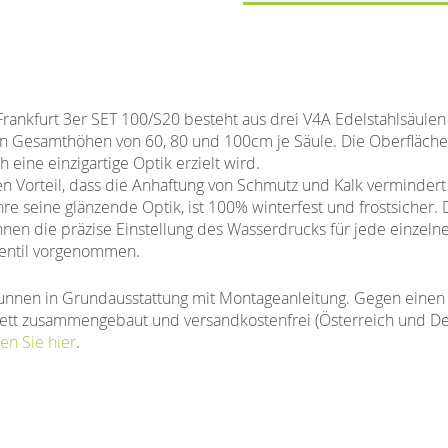
rankfurt 3er SET 100/S20 besteht aus drei V4A Edelstahlsäule
n Gesamthöhen von 60, 80 und 100cm je Säule. Die Oberfläche
 eine einzigartige Optik erzielt wird.
en Vorteil, dass die Anhaftung von Schmutz und Kalk vermindert
re seine glänzende Optik, ist 100% winterfest und frostsicher
nen die präzise Einstellung des Wasserdrucks für jede einzeln
ventil vorgenommen.
unnen in Grundausstattung mit Montageanleitung. Gegen einen 
tt zusammengebaut und versandkostenfrei (Österreich und Deut
en Sie hier
.