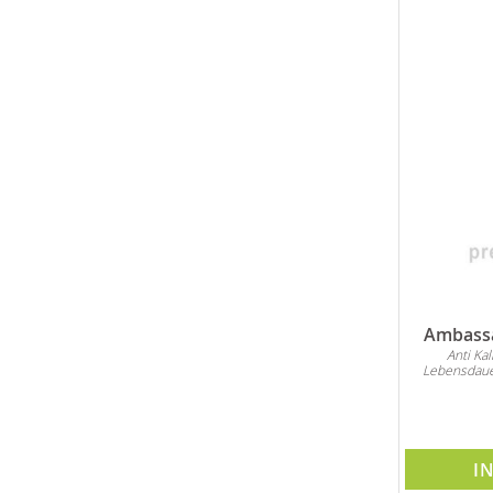
Ambassa
Anti Ka
Lebensdaue
I