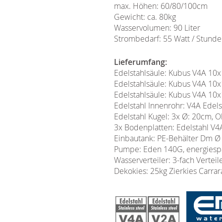
max. Höhen: 60/80/100cm
Gewicht: ca. 80kg
Wasservolumen: 90 Liter
Strombedarf: 55 Watt / Stunde
Lieferumfang:
Edelstahlsäule: Kubus V4A 1
Edelstahlsäule: Kubus V4A 1
Edelstahlsäule: Kubus V4A 1
Edelstahl Innenrohr: V4A Edel
Edelstahl Kugel: 3x Ø: 20cm, O
3x Bodenplatten: Edelstahl V4
Einbautank: PE-Behälter Dm Ø 
Pumpe: Eden 140G, energiespa
Wasserverteiler: 3-fach Verteil
Dekokies: 25kg Zierkies Carra