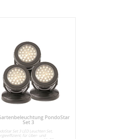
Gartenbeleuchtung PondoStar
Set 3
doStar Set 3 LED Leuchten Set,
rgieeffizient; für Über- und