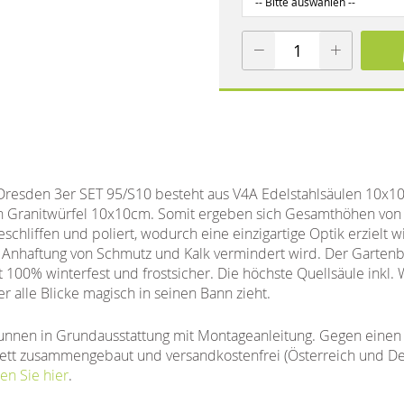
Dresden 3er SET 95/S10 besteht aus V4A Edelstahlsäulen 10x
 Granitwürfel 10x10cm. Somit ergeben sich Gesamthöhen von 
schliffen und poliert, wodurch eine einzigartige Optik erzielt w
die Anhaftung von Schmutz und Kalk vermindert wird. Der Garten
t 100% winterfest und frostsicher. Die höchste Quellsäule inkl.
 alle Blicke magisch in seinen Bann zieht.
unnen in Grundausstattung mit Montageanleitung. Gegen einen 
tt zusammengebaut und versandkostenfrei (Österreich und Deut
en Sie hier
.