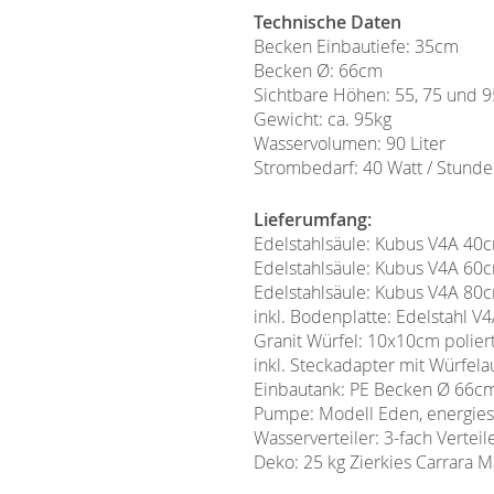
Technische Daten
Becken Einbautiefe: 35cm
Becken Ø: 66cm
Sichtbare Höhen: 55, 75 und 9
Gewicht: ca. 95kg
Wasservolumen: 90 Liter
Strombedarf: 40 Watt / Stunde
Lieferumfang:
Edelstahlsäule: Kubus V4A 40c
Edelstahlsäule: Kubus V4A 60c
Edelstahlsäule: Kubus V4A 80c
inkl. Bodenplatte: Edelstahl 
Granit Würfel: 10x10cm poliert
inkl. Steckadapter mit Würfel
Einbautank: PE Becken Ø 66cm,
Pumpe: Modell Eden, energies
Wasserverteiler: 3-fach Verteil
Deko: 25 kg Zierkies Carrara 