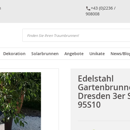
n
+43 (0)2236 /
908008
Suchen
Dekoration
Solarbrunnen
Angebote
Unikate
News/Blo
Edelstahl
Gartenbrunn
Dresden 3er 
95S10