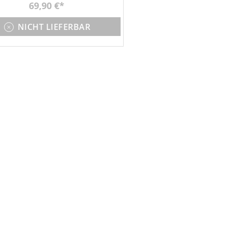
erwasser. Abmessungen 60x75mm,
69,90 €
1W LED
NICHT LIEFERBAR