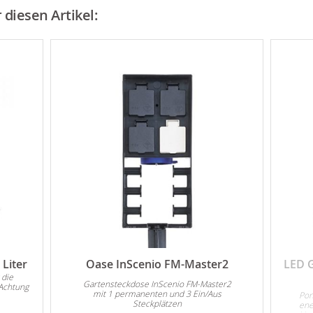
diesen Artikel:
Liter
Oase InScenio FM-Master2
LED 
 die
Gartensteckdose InScenio FM-Master2
Achtung
mit 1 permanenten und 3 Ein/Aus
Pon
Steckplätzen
ene