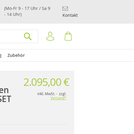
(Mo-Fr 9 - 17 Uhr / Sa 9
- 14 Uhr)
Kontakt
Anmelden
Warenkorb
SUCHEN
g
Zubehör
2.095,00 €
en
inkl. MwSt. - zzgl.
SET
Versand*